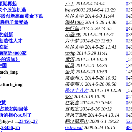
预期再起
卢丁
2014-6-4 14:04
0
3
关个股迎机遇
lygwy0001
2014-6-4 13:29
0
3
美股创新高而黄金下跌
拉拉文学
2014-6-3 11:44
0
4
均胜电子最受益
海林1066
2014-5-29 14:36
0
3
期
先行甸
2014-5-29 14:35
0
4
来的创新
小圣999
2014-5-29 14:31
0
3
创造性人才
六个梦
2014-5-29 13:59
0
3
临近
拉拉文学
2014-5-29 11:41
0
4
至近4000家
xzxhp
2014-5-29 11:41
0
3
务的通知》
孟河
2014-5-19 10:50
1
5
中国
听风
2014-5-21 13:35
1
3
坐关
2014-5-20 10:59
1
4
育
茶壶商人
2014-5-20 10:02
0
4
茶壶商人
2014-5-20 09:58
0
5
路过十八次
2014-5-19 12:58
1
5
38zl
2014-5-19 10:49
0
5
俊慧
红双喜
2014-5-19 10:45
0
5
汇占款如期回落
宣教室
2014-5-16 10:12
0
3
所的担心太对了
清风车影fz
2014-5-14 13:14
0
4
...
2
3
4
5
6
..
27
翻过那座山
2008-6-1 19:22
52
.
2
3
4
5
6
..
25
richwood
2009-6-24 16:15
48