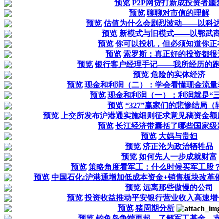
预览
P2P网贷打新成投资者噩
预览
聊聊对市值的理解
预览
估值为什么会剧烈波动——以科
预览
新模式与旧模式——以鄂武
预览
你可以投机，但必须知道你正
预览
索罗斯：真正好的投资都很
预览
银行客户经理手记——我所经历的
预览
危险的实体经济
预览
现金和利润（二）：学会看懂现金流量
预览
现金和利润（一）：利润就是“三
预览
“327”赢家们的悲惨结局（
预览
上交所发布沪港通实施细则征求意见稿资金额
预览
长江经济带囊括了哪些国家级
预览
大妈与贵妇
预览
济正沦为政治牺牲品
预览
如何先人一步成就财富
预览
策略角度看军工：什么时候买军工股
预览
中国石化:沪港通增加低成本资金+销售板块改革
预览
远离那些傲慢的公司
预览
投资收益推动平安银行营业收入高速增
预览
猪周期分析
预览
钓鱼岛争端再起，了解军工基金，