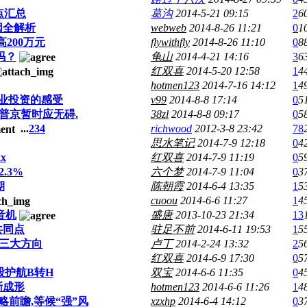
点汇总
葛沟
2014-5-21 09:15
2
6
因全解析
webweb
2014-8-26 11:21
0
1
200万元
flywithfly
2014-8-26 11:10
0
8
吗？
龟山
2014-4-21 14:16
3
6
红双喜
2014-5-20 12:58
1
4
hotmen123
2014-7-16 14:12
1
4
业投资的感受
v99
2014-8-8 17:14
0
5
普京暂时应无碍.
38zl
2014-8-8 09:17
0
5
...
2
3
4
richwood
2012-3-8 23:42
78
思水笔记
2014-7-9 12:18
0
4
x
红双喜
2014-7-9 11:19
0
5
.3%
六个梦
2014-7-9 11:04
0
3
期
陈朝霞
2014-6-4 13:35
1
5
cuoou
2014-6-6 11:27
1
4
音机
盛唐
2013-10-23 21:34
13
共同点
驻足不前
2014-6-11 19:53
1
5
注三大方向
卢丁
2014-2-24 13:32
2
5
红双喜
2014-6-9 17:30
0
5
股护航B转H
双宝
2014-6-6 11:35
0
4
渐成形
hotmen123
2014-6-6 11:26
1
4
前瞻,等候“强”风
xzxhp
2014-6-4 14:12
0
3