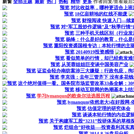
新窗
全部主题
最新
热门
热帖
精华
更多
作者
回复/查看
最后
预览
对比收益率，哪种更适合上班
预览
18亿亩耕地的红线不能废
预览
财报阅读 快速入门—续
预览
对“军工股炒作逻辑”及”秋季行情
预览
三种手机天线区别（行业发
预览
杨绛：什么是好的教育，什么是
预览
重阳投资裘国根专访：本轮行情的主
预览
20140919投资感悟
预览
看似简单的行情，却已经愈发难
预览
从芙蓉姐姐巨变谈中国美容产业
预览
证监会轻办南纺案涉三大嫌疑：行政包庇，徇
预览
李克强：去年三管齐下 没有多花
预览
这个绝对值得一看。国务院市场监管改革33条全解：3
预览
移动互联网的热潮基本上结
预览
学习lymanqun的欧奈尔法选股历程
预览
lymanqun(依然老大)在好股网
预览
估值定理的研究体会
预览
谈谈本轮行情的内在逻
预览
关于构建军工股“3231”投研体系的草根
预览
烂组合”好收益----投资盈利其实
预览
2014-8-26盘后分析