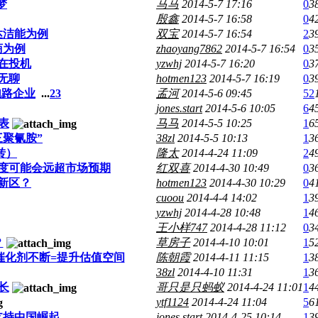
梦
马马
2014-5-7 17:16
0
3
殷鑫
2014-5-7 16:58
0
4
达洁能为例
双宝
2014-5-7 16:54
2
3
商为例
zhaoyang7862
2014-5-7 16:54
0
3
在投机
yzwhj
2014-5-7 16:20
0
3
无聊
hotmen123
2014-5-7 16:19
0
3
跑路企业
...
2
3
孟河
2014-5-6 09:45
52
jones.start
2014-5-6 10:05
6
4
表
马马
2014-5-5 10:25
1
6
聚氰胺”
38zl
2014-5-5 10:13
1
3
转）
隆太
2014-4-24 11:09
2
4
度可能会远超市场预期
红双喜
2014-4-30 10:49
0
3
新区？
hotmen123
2014-4-30 10:29
0
4
cuoou
2014-4-4 14:02
1
3
yzwhj
2014-4-28 10:48
1
4
王小样747
2014-4-28 11:12
0
3
？
草房子
2014-4-10 10:01
1
5
催化剂不断=提升估值空间
陈朝霞
2014-4-11 11:15
1
3
38zl
2014-4-10 11:31
1
3
长
哥只是只蚂蚁
2014-4-24 11:01
1
4
ytf1124
2014-4-24 11:04
5
6
支持中国崛起
jones.start
2014-4-25 10:14
1
3