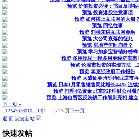
预览
价值投资必读：书目及博客
预览
投资港股注意事项
预览
如何搭上互联网的大船
预览
回忆往事
预览
刘强东讲互联网金融
预览
大公司衰落的征兆
预览
房地产何时崩盘？
预览
学习加多宝营销好榜样
预览
多用拐杖一拐多用更经济实惠
预览
论股市投资的实现方法
...
预览
李克强政府工作报告
预览
大盛证券:华润创业逆市再
预览
日本1月零售销售同比增长4.4% 连
预览
打理4亿资金 北京P2P理财公司
预览
上海自贸区反洗钱工作细则亮相 建
下一页 »
1
2
3
4
5
6
7
8
9
10
... 13
/ 13 页
下一页
返 回
快速发帖