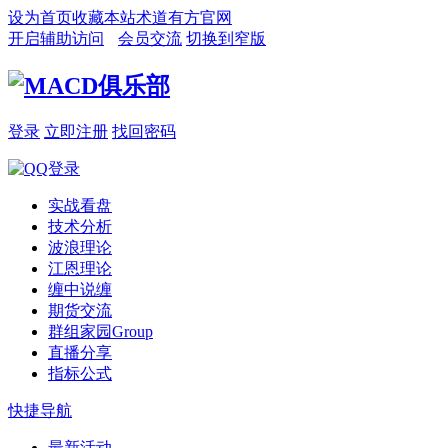
设为首页
收藏本站
术道有方官网
开启辅助访问
会员交流
切换到窄版
登录
立即注册
找回密码
实战看盘
技术分析
波浪理论
江恩理论
缠中说缠
期货交流
群组家园
Group
直播分享
指标公式
快捷导航
最新活动