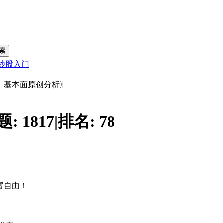
索
炒股入门
〖基本面原创分析〗
题:
1817
|
排名:
78
富自由！