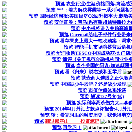
预览
农业行业:生猪价格回落,禽流感
预览
***：着力解决雾霾等一系列问题相
预览
国际经济周报:美国经济Q2回升概率大,刺激
预览
安信证券：宝马i系有望超越特斯拉 
预览
中小板将进入并购高峰
预览
Coremail给电子邮件行业带
预览
看苹果史上最大一笔收购案：渴求
预览
智能手机市场喧嚣背后危机
预览
华润收购TESCO中国成功获批 门店增
预览
简评《关于规范金融机构同业业
预览
当今美国的阳谋:加速颠覆
预览
看《归来》说右派和五零后
预览
茶壶商人选股之正保教
预览
中国缺少牛股吗？还是缺少发现
预览
市值估值体系浅谈
预览
解读127号文(转)
预览
实际利率高杀伤力大---李
预览
2014年4月外汇占款点评报告:4月外
预览
转：看完阿里的融资历史，我觉得港交
预览
翻过那座山--------投资笔记
预览
再学习！
..