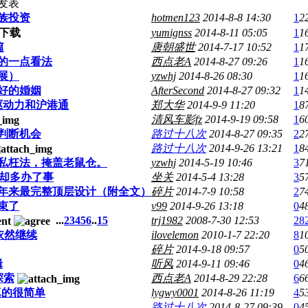
发表
族投资
hotmen123
2014-8-8 14:30
1
2
yumignss
2014-8-11 05:05
1
1
篇
唐朝盛世
2014-7-17 10:52
1
1
“的一点看法
西点老A
2014-8-27 09:26
1
1
展）
yzwhj
2014-8-26 08:30
1
1
好的婚姻
AfterSecond
2014-8-27 09:32
1
1
驱动力和沪港通
郑大华
2014-9-9 11:20
1
8
清风车影fz
2014-9-19 09:58
1
6
判断机会
路过十八次
2014-8-27 09:35
2
2
路过十八次
2014-9-26 13:21
1
8
私枉法，掩盖老鼠仓。
yzwhj
2014-5-19 10:46
3
7
钱却多办了事
坐关
2014-5-4 13:28
3
5
0年来最完整顶层设计（附全文）
碎片
2014-7-9 10:58
2
7
束了
v99
2014-9-26 13:18
0
4
...
2
3
4
5
6
..
15
trj1982
2008-7-30 12:53
28
-依然继续
ilovelemon
2010-1-7 22:20
8
1
碎片
2014-9-18 09:57
0
5
辑
听风
2014-9-11 09:46
0
4
探索
西点老A
2014-8-29 22:28
6
6
真的很简单
lygwy0001
2014-8-26 11:19
4
5
路过十八次
2014-8-27 09:39
0
4