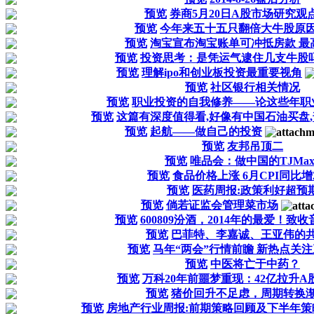
预览
券商5月20日A股市场研究观
预览
今年来五十五只翻倍大牛股原
预览
淘宝宣布淘宝账单可冲抵房款 最高
预览
投资思考：是凭运气逮住几支牛股
预览
理解ipo和创业板投资最重要视角
预览
社区银行相关情况
预览
职业投资的自我修养——论这些年职
预览
这篇有深度值得看,好像有中国石油买盘,
预览
起航——做自己的投资
预览
友邦吊顶二
预览
唯品会：做中国的TJMax
预览
食品价格上涨 6月CPI同比增2
预览
医药周报:政策利好超预
预览
倘若证监会管理菜市场
预览
600809汾酒，2014年的最爱！致收
预览
巴菲特、李嘉诚、王亚伟的
预览
马年“两会”行情前瞻 新热点关
预览
中医将亡于中药？
预览
万科20年前噩梦重现：42亿拉升A
预览
猪价回升不足虑，周期转换
预览
房地产行业周报:前期策略回顾及下半年策略