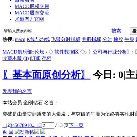
MACD股权交易
MACD股东交流
术道有方官网
搜索
搜
热搜:
macd
K线与均线
飞狐分时指标
共振指标
分时
橡胶
牛股
MACD俱乐部
»
论坛
›
◇ 软件数据区 ◇
›
〖公司与行业分析〗
›
收藏本版
(
3
)
|
订阅
|
存档
〖基本面原创分析〗
今日:
0
|
主
发表我的名言
本站会员
金刚钻石
名言：
突破是由量变到质变的大爆发，与突破的牛股为伍终将实现财
1
2
3
4
5
6
7
8
9
10
... 13
/ 13 页
下一页
返 回