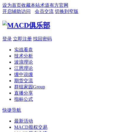
设为首页
收藏本站
术道有方官网
开启辅助访问
会员交流
切换到窄版
登录
立即注册
找回密码
实战看盘
技术分析
波浪理论
江恩理论
缠中说缠
期货交流
群组家园
Group
直播分享
指标公式
快捷导航
最新活动
MACD股权交易