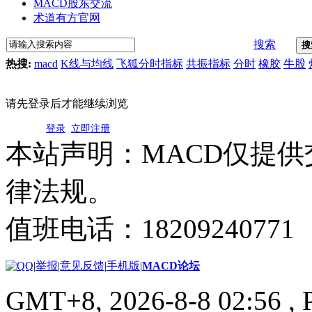
MACD股东交流
术道有方官网
搜索
搜
热搜:
macd
K线与均线
飞狐分时指标
共振指标
分时
橡胶
牛股
请先登录后才能继续浏览
登录
立即注册
本站声明：MACD仅提
律法规。
值班电话：18209240771
|
举报
|
意见反馈
|
手机版
|
MACD论坛
GMT+8, 2026-8-8 02:56
, 