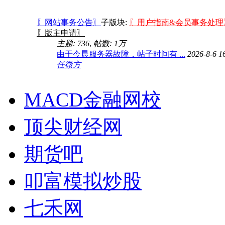
〖网站事务公告〗
子版块:
〖用户指南&会员事务处理
〖版主申请〗
主题: 736
,
帖数:
1万
由于今晨服务器故障，帖子时间有 ...
2026-8-6 1
任微方
MACD金融网校
顶尖财经网
期货吧
叩富模拟炒股
七禾网