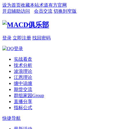
设为首页
收藏本站
术道有方官网
开启辅助访问
会员交流
切换到窄版
登录
立即注册
找回密码
实战看盘
技术分析
波浪理论
江恩理论
缠中说缠
期货交流
群组家园
Group
直播分享
指标公式
快捷导航
最新活动