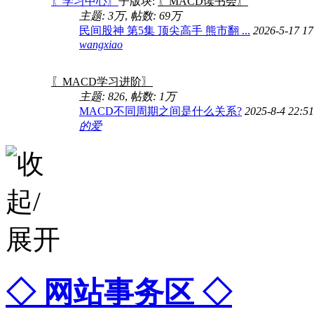
〖学习中心〗
子版块:
〖MACD读书会〗
主题:
3万
,
帖数:
69万
民间股神 第5集 顶尖高手 熊市翻 ...
2026-5-17 17
wangxiao
〖MACD学习进阶〗
主题: 826
,
帖数:
1万
MACD不同周期之间是什么关系?
2025-8-4 22:5
的爱
◇ 网站事务区 ◇