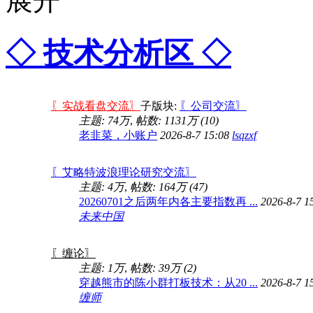
◇ 技术分析区 ◇
〖实战看盘交流〗
子版块:
〖公司交流〗
主题:
74万
,
帖数:
1131万
(10)
老韭菜，小账户
2026-8-7 15:08
lsqzxf
〖艾略特波浪理论研究交流〗
主题:
4万
,
帖数:
164万
(47)
20260701之后两年内各主要指数再 ...
2026-8-7 1
未来中国
〖缠论〗
主题:
1万
,
帖数:
39万
(2)
穿越熊市的陈小群打板技术：从20 ...
2026-8-7 1
缠师