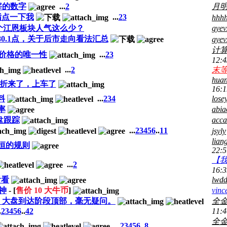
宰的数字
...
2
月
指点一下我
...
2
3
hhhh
个江恩板块人气这么少？
gye
880.1点，关于后市走向看法汇总
gye
计
价格的唯一性
...
2
3
12:4
...
2
末
huan
折来了，上车了
16:1
料
...
2
3
4
lose
率
abia
盘跟踪
acc
...
2
3
4
5
6
..
11
jsyly
lian
永恒的规则
22:5
【
...
2
16:3
看看
lwd
之神
- [
售价
10
大牛币
]
vinc
旬）大盘到达阶段顶部，毫无疑问。
全
.
2
3
4
5
6
..
42
11:4
全
...
2
3
4
5
6
..
8