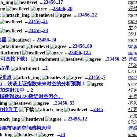
...
2
3
4
5
6
..
17
sqm
...
2
3
4
5
6
..
20
寻
程
...
2
3
4
5
6
..
22
sqm
...
2
3
4
5
6
..
21
sqm
主宰
...
2
3
4
5
6
..
23
16:1
占星
...
2
3
4
5
6
..
24
sqm
...
2
3
4
5
6
..
80
xing
...
2
3
4
5
6
..
125
xing
新可直接下载）
...
2
3
4
5
6
..
25
赤
江
占星
...
2
02:1
买卖点
...
2
3
4
5
6
..
7
stoc
6.22点，浅谈上证指数未来时空的分析预测！
gye
加速赶顶中
...
2
打
上证指数到达4220附近时空闭合。
主
...
2
3
4
5
6
..
53
岑
力拉升了
...
2
3
4
5
打
上
...
2
3
4
5
6
..
12
07:3
股票市场的空间结构原理
老
...
2
3
abia