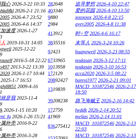
明我心
2026-3-22 10:33
28
2648
追寻梦想
2026-4-10 22:47
爱的花园
2026-4-10 13:50
hkdjfkl
2026-2-1 21:16
40
3340
v2005
2026-4-7 23:52
9
880
xooxoox
2026-4-8 22:15
v2005
2026-4-6 14:37
2
984
gyev2005
2026-4-8 11:38
算加速度
2026-1-27
41
3912
时=空
2026-4-6 16:17
3
等人
2019-10-31 14:05
38
35516
末等人
2026-3-24 10:26
gweil
2025-12-22
9
2423
huangweil
2026-3-23 08:55
9
youself
2016-5-18 22:22
67
33965
nodasan
2026-3-12 17:11
o497
2013-3-22 13:39
10
13958
nodasan
2026-3-10 16:53
a2020
2026-1-17 10:44
17
2129
acca2020
2026-3-5 08:22
2025-1-7 16:53
208
92427
baresi1977
2026-2-21 09:01
gzhi8851
2009-4-16
MACD_101872546
2026-2-17
13
19839
1
18:50
我就是我
2023-11-4
39
208238
路飞海贼王
2026-2-16 14:42
9
dk
2026-1-15 10:20
17
2759
lwddk
2026-2-14 20:52
ent_fg
2026-1-26 15:21
4
1969
melias
2026-2-14 11:01
金属外壳
2016-9-22
MACD_101872546
2026-2-13
836
275412
22:03
6
金属外壳
2016-3-28
MACD_101872546
2026-2-13
153
57093