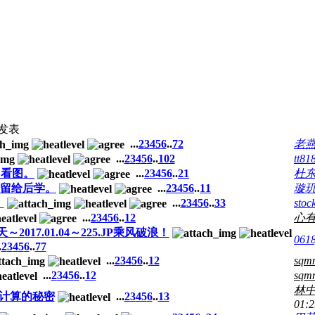
发表
...
2
3
4
5
6
..
72
老
...
2
3
4
5
6
..
102
tt81
。看图。
...
2
3
4
5
6
..
21
杜东
留给后学。
...
2
3
4
5
6
..
11
璇
。
...
2
3
4
5
6
..
33
stoc
...
2
3
4
5
6
..
12
心
2017.01.04～225.JP乘风破浪！
0618
.
2
3
4
5
6
..
77
...
2
3
4
5
6
..
12
sqm
...
2
3
4
5
6
..
12
sqm
林中
计算的秘密
...
2
3
4
5
6
..
13
01:2