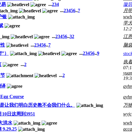
交易
...
2
3
4
璇
...
2
3
4
5
6
..
7
月
沪银
wwh
学
赋
12:2
...
2
3
4
5
6
..
32
江
定性
...
2
3
4
5
6
..
7
脑
”）
...
2
3
4
5
6
..
9
stoc
执着9
直
...
2
07:1
yuan
春节
...
2
19:3
翻译
qyhr
 Egg Course
qyhr
是让我们明白历史教不会我们什么。
万
月10日这周到3951
wyjc
-大洪水
wwh
9.29.25
acc