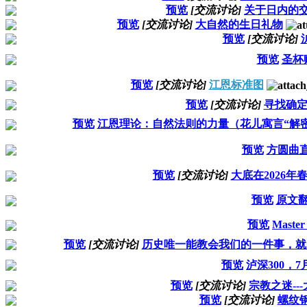
预览
[交流讨论]
关于日内的
预览
[交流讨论]
大自然的生日礼物
预览
[交流讨论]
预览
圣杯
预览
[交流讨论]
江恩标准图
预览
[交流讨论]
寻找确
预览
江恩理论：自然法则的力量（花儿寓言“解密
预览
方圆曲
预览
[交流讨论]
大底在2026年
预览
原文
预览
Master
预览
[交流讨论]
历史唯一能教会我们的一件事，就
预览
泸深300，7
预览
[交流讨论]
宗教之迷--
预览
[交流讨论]
螺纹钢 