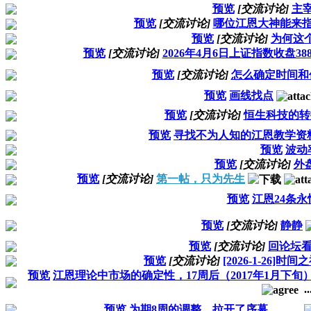
预览
[交流讨论]
主
预览
[交流讨论]
哪位江恩大神能来
预览
[交流讨论]
为何这
预览
[交流讨论]
2026年4月6日上证指数收盘3
预览
[交流讨论]
怎么确定时间和
预览
画线找点
预览
[交流讨论]
恒生科技的转
预览
寻找不为人知的江恩教学资
预览
波动
预览
[交流讨论]
外
预览
[交流讨论]
第一帖，只为先生
预览
江恩24条
预览
[交流讨论]
静静
预览
[交流讨论]
回论坛
预览
[交流讨论]
[2026-1-26]时间
预览
江恩理论中市场的确定性，17周后（2017年1月下
..
预览
为期8周的调整，拉开了序幕。。。