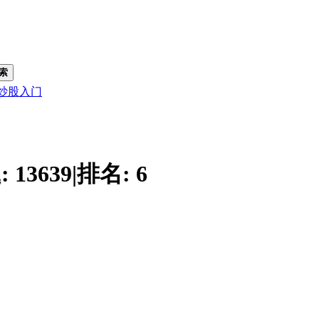
索
炒股入门
:
13639
|
排名:
6