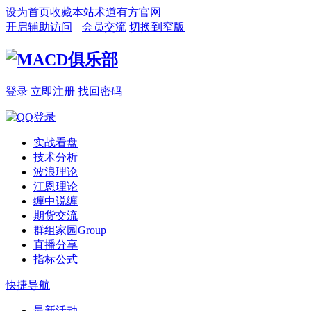
设为首页
收藏本站
术道有方官网
开启辅助访问
会员交流
切换到窄版
登录
立即注册
找回密码
实战看盘
技术分析
波浪理论
江恩理论
缠中说缠
期货交流
群组家园
Group
直播分享
指标公式
快捷导航
最新活动