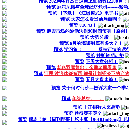
预览
2023年6月25日这周上证指数12208点！
预览
厄尔尼诺与全球经济危机--------紧
预览
【下载】《江恩模式》电子书
预览
大家怎么看当前局面啊？
预览
816.43！
预览
股票市场的波动法则和时间预测【原创
预览
大势分析！
预览
6月的海啸到底有多大？！
预览
学习篇！-----------反抽行情的
预览
神驴短期走势
预览
下周大盘分析！
预览
老燕双鹰复出，金雕老鹰看盘
预览
江恩 波浪这些东西 都是计划经济下的产
预览
五月大盘走势！
预览
关于何时何价---告诉大家一个学
预览
年终总结。。。
预览
上证指数未来趋势
预览
跌得爽不爽？
预览
感恩！给【周刊理事】坛主和【0618JiaRon