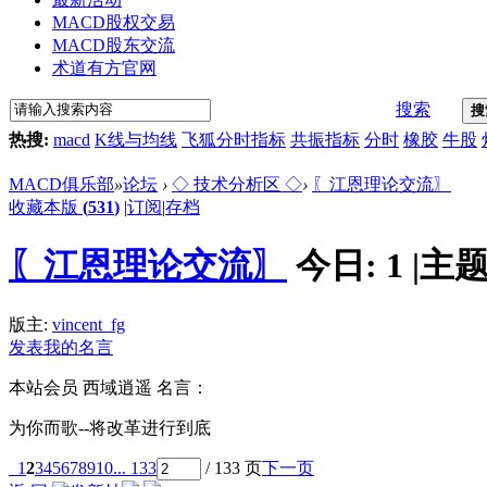
MACD股权交易
MACD股东交流
术道有方官网
搜索
搜
热搜:
macd
K线与均线
飞狐分时指标
共振指标
分时
橡胶
牛股
MACD俱乐部
»
论坛
›
◇ 技术分析区 ◇
›
〖江恩理论交流〗
收藏本版
(
531
)
|
订阅
|
存档
〖江恩理论交流〗
今日:
1
|
主题
版主:
vincent_fg
发表我的名言
本站会员
西域逍遥
名言：
为你而歌--将改革进行到底
1
2
3
4
5
6
7
8
9
10
... 133
/ 133 页
下一页