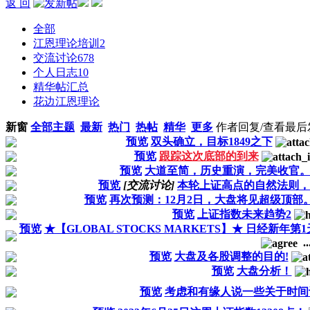
返 回
全部
江恩理论培训
2
交流讨论
678
个人日志
10
精华帖汇总
花边江恩理论
新窗
全部主题
最新
热门
热帖
精华
更多
作者
回复/查看
最后
预览
双头确立，目标1849之下
预览
跟踪这次底部的到来
预览
大道至简，历史重演，完美收官
预览
[交流讨论]
本轮上证高点的自然法则，
预览
再次预测：12月2日，大盘将见超级顶部
预览
上证指数未来趋势2
预览
★【GLOBAL STOCKS MARKETS】★ 日经新年第1天～
..
预览
大盘及各股调整的目的!
预览
大盘分析！
预览
考虑和有缘人说一些关于时间