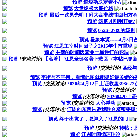
预览
道琼斯决定着小A
预览
大盘终极大底价格
预览
最后一跌见光明！附大盘非线性回归方
预览
筑底才刚刚开始?
预览
0526=2780的级别
预览
星象本源------4月8日
预览
江恩主宰时间因子之2016年牛市重现
预览
主宰的时间因素兼土星逆行的影响
预览
[交流讨论]
【名著】 江恩全部名著下载区（本帖已更
预览
[交流讨论]
圣经与
预览
平衡与不平衡，看懂此图就能抓好最关键的
预览
[交流讨论]
2026年4月12日上证收盘398
预览
[交流讨论]
预览
[交流讨论]
20260420
预览
[交流讨论]
人心浮动
预览
[交流讨论]
江恩的东西告诉我联合精密要爆
预览
终于出坑了，总算入了江恩的门
预览
[交流讨论]
转帖；
预览
江恩时间循环理论