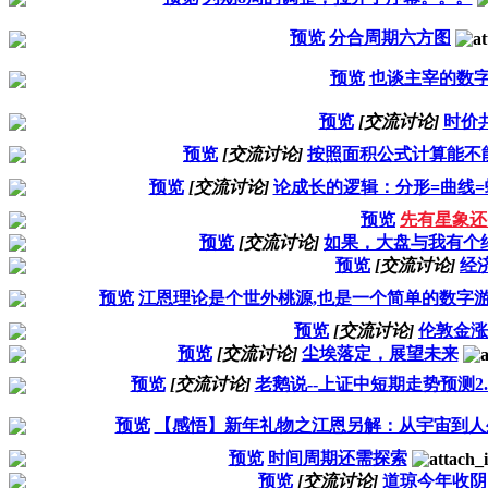
预览
分合周期六方图
预览
也谈主宰的数
预览
[交流讨论]
时价
预览
[交流讨论]
按照面积公式计算能不
预览
[交流讨论]
论成长的逻辑：分形=曲线=
预览
先有星象还
预览
[交流讨论]
如果，大盘与我有个
预览
[交流讨论]
经
预览
江恩理论是个世外桃源,也是一个简单的数字
预览
[交流讨论]
伦敦金涨
预览
[交流讨论]
尘埃落定，展望未来
预览
[交流讨论]
老鹅说--上证中短期走势预测2.
预览
【感悟】新年礼物之江恩另解：从宇宙到人
预览
时间周期还需探索
预览
[交流讨论]
道琼今年收阴