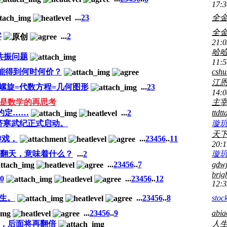
17:3
...
2
3
全
全
字
...
2
21:0
哈
共振问题
11:5
能得到何时何价？
cshu
江
螺旋=代数方程=几何图形
...
2
3
14:0
是数学的再思考
主
约定……
...
2
ttdtt
济寒武纪正式启动。
璇
天
游戏，
...
2
3
4
5
6
..
11
20:1
翻天，意味着什么？
...
2
璇
...
2
3
4
5
6
..
7
gdw
brig
0
...
2
3
4
5
6
..
12
12:3
生。
...
2
3
4
5
6
..
8
stoc
...
2
3
4
5
6
..
9
abia
，后面将再翻倍
人