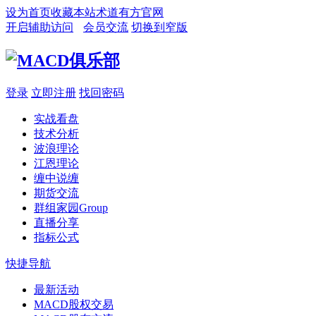
设为首页
收藏本站
术道有方官网
开启辅助访问
会员交流
切换到窄版
登录
立即注册
找回密码
实战看盘
技术分析
波浪理论
江恩理论
缠中说缠
期货交流
群组家园
Group
直播分享
指标公式
快捷导航
最新活动
MACD股权交易