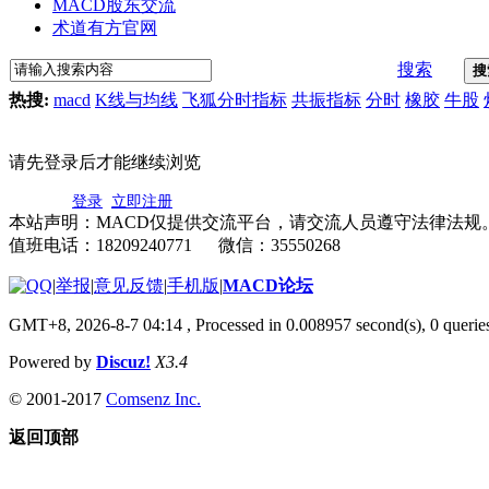
MACD股东交流
术道有方官网
搜索
搜
热搜:
macd
K线与均线
飞狐分时指标
共振指标
分时
橡胶
牛股
请先登录后才能继续浏览
登录
立即注册
本站声明：MACD仅提供交流平台，请交流人员遵守法律法规
值班电话：18209240771 微信：35550268
|
举报
|
意见反馈
|
手机版
|
MACD论坛
GMT+8, 2026-8-7 04:14
, Processed in 0.008957 second(s), 0 quer
Powered by
Discuz!
X3.4
© 2001-2017
Comsenz Inc.
返回顶部