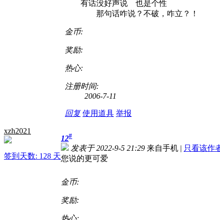
有话没好声说 也是个性
那句话咋说？不破，咋立？！
金币:
奖励:
热心:
注册时间:
2006-7-11
回复
使用道具
举报
xzh2021
#
12
发表于 2022-9-5 21:29
来自手机
|
只看该作
签到天数: 128 天
您说的更可爱
金币:
奖励:
热心: