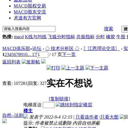
MACD股权交易
MACD股东交流
术道有方官网
搜索
搜
热搜:
macd
K线与均线
飞狐分时指标
共振指标
分时
橡胶
牛股
MACD俱乐部
»
论坛
›
◇ 技术分析区 ◇
›
〖江恩理论交流〗
›
实
1
2
3
4
5
6
7
8
9
10
... 17
/ 17 页
下一页
返回列表
实在不想说
查看:
107281
|
回复:
327
[复制链接]
电梯直达
楼主
自然--法则
发表于 2022-9-4 12:15
|
只看该作者
|
只看大图
提示:
作者被禁止或删除 内容自动屏蔽