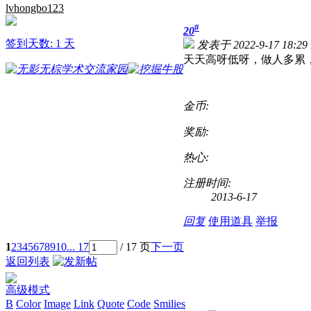
lvhongbo123
#
20
签到天数: 1 天
发表于 2022-9-17 18:29
天天高呀低呀，做人多累
金币:
奖励:
热心:
注册时间:
2013-6-17
回复
使用道具
举报
1
2
3
4
5
6
7
8
9
10
... 17
/ 17 页
下一页
返回列表
高级模式
B
Color
Image
Link
Quote
Code
Smilies