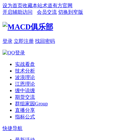
设为首页
收藏本站
术道有方官网
开启辅助访问
会员交流
切换到窄版
登录
立即注册
找回密码
实战看盘
技术分析
波浪理论
江恩理论
缠中说缠
期货交流
群组家园
Group
直播分享
指标公式
快捷导航
最新活动