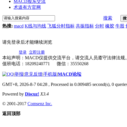
MACD股东交流
术道有方官网
搜索
搜
热搜:
macd
K线与均线
飞狐分时指标
共振指标
分时
橡胶
牛股
请先登录后才能继续浏览
登录
立即注册
本站声明：MACD仅提供交流平台，请交流人员遵守法律法规
值班电话：18209240771 微信：35550268
|
举报
|
意见反馈
|
手机版
|
MACD论坛
GMT+8, 2026-8-7 04:28
, Processed in 0.009485 second(s), 0 quer
Powered by
Discuz!
X3.4
© 2001-2017
Comsenz Inc.
返回顶部