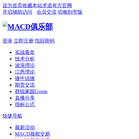
设为首页
收藏本站
术道有方官网
开启辅助访问
会员交流
切换到窄版
登录
立即注册
找回密码
实战看盘
技术分析
波浪理论
江恩理论
缠中说缠
期货交流
群组家园
Group
直播分享
指标公式
快捷导航
最新活动
MACD股权交易