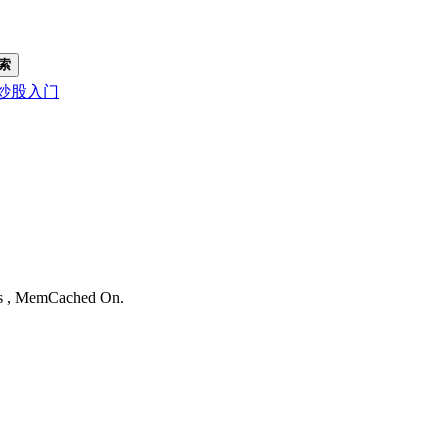
索
炒股入门
。
ies , MemCached On.