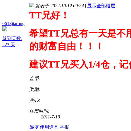
发表于 2022-10-12 09:34
|
显示全部楼层
TT兄好！
0618jiarong
希望TT兄总有一天是不
签到天数:
的财富自由！！！
223 天
建议TT兄买入
1/4
仓，记
金币:
奖励:
热心:
注册时间:
2011-7-19
回复
使用道具
举报