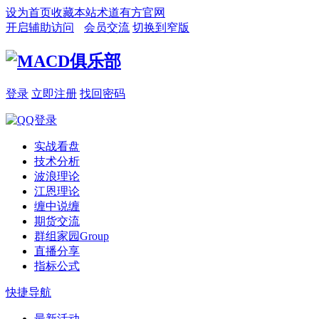
设为首页
收藏本站
术道有方官网
开启辅助访问
会员交流
切换到窄版
登录
立即注册
找回密码
实战看盘
技术分析
波浪理论
江恩理论
缠中说缠
期货交流
群组家园
Group
直播分享
指标公式
快捷导航
最新活动