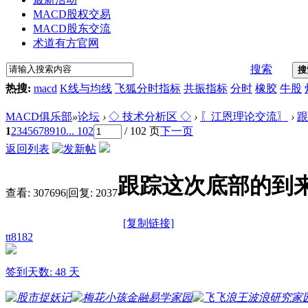
MACD股权交易
MACD股东交流
术道有方官网
搜索
搜
热搜:
macd
K线与均线
飞狐分时指标
共振指标
分时
橡胶
牛股
MACD俱乐部
»
论坛
›
◇ 技术分析区 ◇
›
〖江恩理论交流〗
›
跟
1
2
3
4
5
6
7
8
9
10
... 102
/ 102 页
下一页
返回列表
跟踪这次底部的到
查看:
307696
|
回复:
2037
[复制链接]
tt8182
签到天数: 48 天