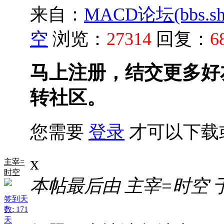
来自：
MACD论坛(bbs.shu
空
浏览：
27314
回复：
6
马上注册，结交更多好
转社区。
您需要
登录
才可以下载
x
主宰=
时空
本帖最后由 主宰=时空 于 20
签到天
数: 171
天