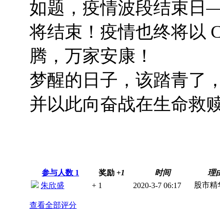
如题，疫情波段结束日—
将结束！疫情也终将
以 
腾，万家安康！
梦醒的日子，该踏青了
并以此向奋战在生命救
参与人数
1
奖励
+1
时间
理
股市精华
朱欣盛
+ 1
2020-3-7 06:17
查看全部评分