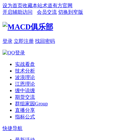
设为首页
收藏本站
术道有方官网
开启辅助访问
会员交流
切换到窄版
登录
立即注册
找回密码
实战看盘
技术分析
波浪理论
江恩理论
缠中说缠
期货交流
群组家园
Group
直播分享
指标公式
快捷导航
最新活动