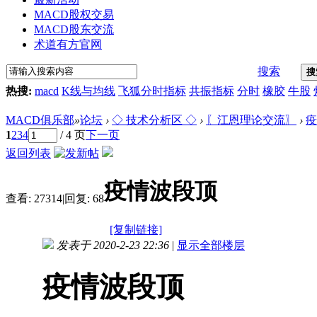
MACD股权交易
MACD股东交流
术道有方官网
搜索
搜
热搜:
macd
K线与均线
飞狐分时指标
共振指标
分时
橡胶
牛股
MACD俱乐部
»
论坛
›
◇ 技术分析区 ◇
›
〖江恩理论交流〗
›
疫
1
2
3
4
/ 4 页
下一页
返回列表
疫情波段顶
查看:
27314
|
回复:
68
[复制链接]
发表于 2020-2-23 22:36
|
显示全部楼层
疫情波段顶