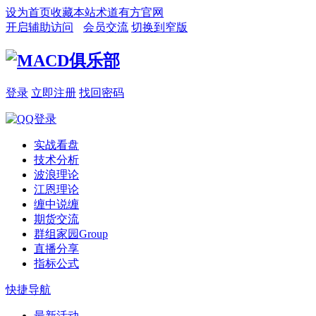
设为首页
收藏本站
术道有方官网
开启辅助访问
会员交流
切换到窄版
登录
立即注册
找回密码
实战看盘
技术分析
波浪理论
江恩理论
缠中说缠
期货交流
群组家园
Group
直播分享
指标公式
快捷导航
最新活动