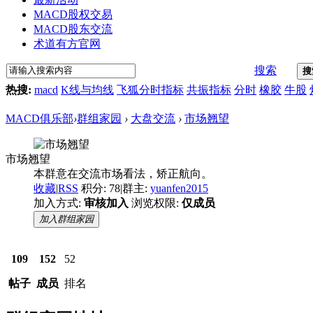
MACD股权交易
MACD股东交流
术道有方官网
搜索
搜
热搜:
macd
K线与均线
飞狐分时指标
共振指标
分时
橡胶
牛股
MACD俱乐部
›
群组家园
›
大盘交流
›
市场翘望
市场翘望
本群意在交流市场看法，矫正航向。
收藏
|
RSS
积分: 78
|
群主:
yuanfen2015
加入方式:
审核加入
浏览权限:
仅成员
加入群组家园
109
152
52
帖子
成员
排名