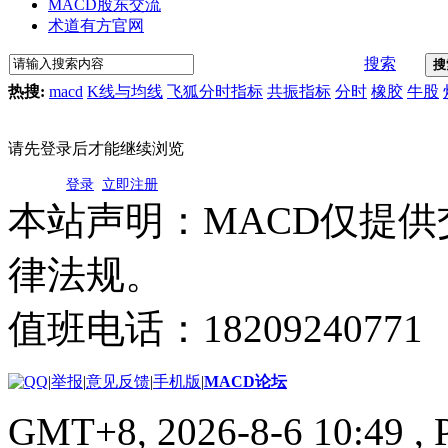
MACD股东交流
术道有方官网
搜索
搜
热搜:
macd
K线与均线
飞狐分时指标
共振指标
分时
橡胶
牛股
请先登录后才能继续浏览
登录
立即注册
本站声明：MACD仅提
律法规。
值班电话：18209240771
|
举报
|
意见反馈
|
手机版
|
MACD论坛
GMT+8, 2026-8-6 10:49
, 