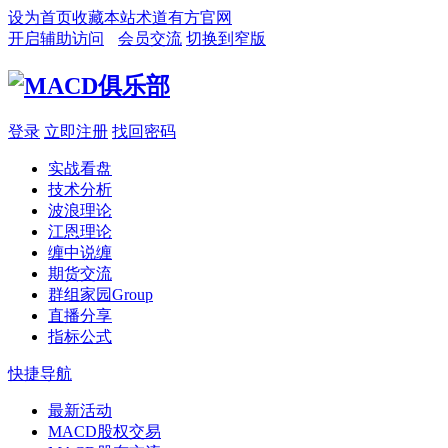
设为首页
收藏本站
术道有方官网
开启辅助访问
会员交流
切换到窄版
登录
立即注册
找回密码
实战看盘
技术分析
波浪理论
江恩理论
缠中说缠
期货交流
群组家园
Group
直播分享
指标公式
快捷导航
最新活动
MACD股权交易