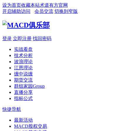
设为首页
收藏本站
术道有方官网
开启辅助访问
会员交流
切换到窄版
登录
立即注册
找回密码
实战看盘
技术分析
波浪理论
江恩理论
缠中说缠
期货交流
群组家园
Group
直播分享
指标公式
快捷导航
最新活动
MACD股权交易