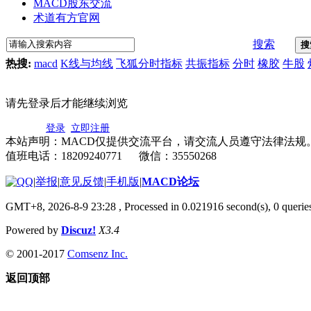
MACD股东交流
术道有方官网
搜索
搜
热搜:
macd
K线与均线
飞狐分时指标
共振指标
分时
橡胶
牛股
请先登录后才能继续浏览
登录
立即注册
本站声明：MACD仅提供交流平台，请交流人员遵守法律法规
值班电话：18209240771 微信：35550268
|
举报
|
意见反馈
|
手机版
|
MACD论坛
GMT+8, 2026-8-9 23:28
, Processed in 0.021916 second(s), 0 quer
Powered by
Discuz!
X3.4
© 2001-2017
Comsenz Inc.
返回顶部