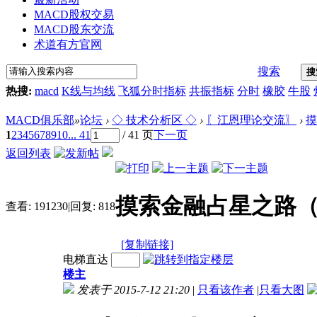
MACD股权交易
MACD股东交流
术道有方官网
搜索
搜
热搜:
macd
K线与均线
飞狐分时指标
共振指标
分时
橡胶
牛股
MACD俱乐部
»
论坛
›
◇ 技术分析区 ◇
›
〖江恩理论交流〗
›
摸
1
2
3
4
5
6
7
8
9
10
... 41
/ 41 页
下一页
返回列表
摸索金融占星之路
查看:
191230
|
回复:
818
[复制链接]
电梯直达
楼主
发表于 2015-7-12 21:20
|
只看该作者
|
只看大图