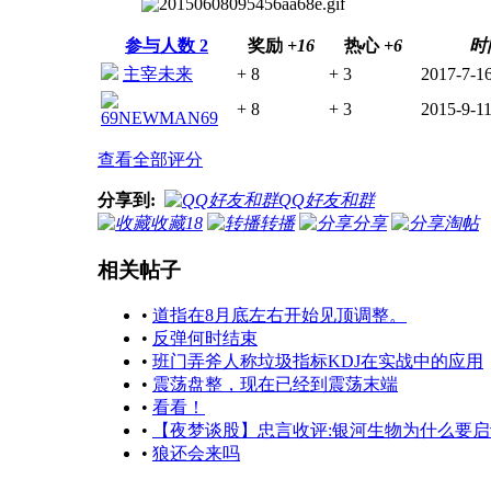
参与人数
2
奖励
+16
热心
+6
时
主宰未来
+ 8
+ 3
2017-7-16
+ 8
+ 3
2015-9-11
69NEWMAN69
查看全部评分
分享到:
QQ好友和群
收藏
18
转播
分享
淘帖
相关帖子
•
道指在8月底左右开始见顶调整。
•
反弹何时结束
•
班门弄斧人称垃圾指标KDJ在实战中的应用
•
震荡盘整，现在已经到震荡末端
•
看看！
•
【夜梦谈股】忠言收评:银河生物为什么要
•
狼还会来吗