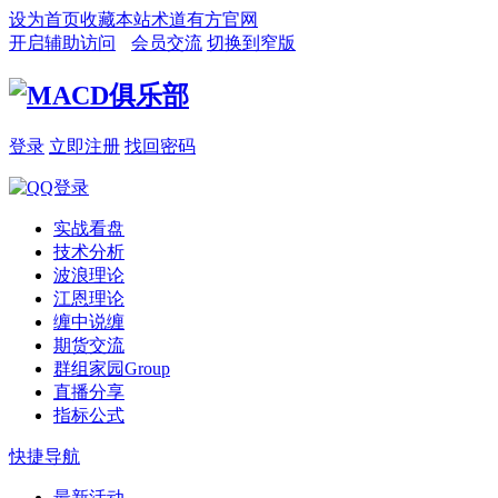
设为首页
收藏本站
术道有方官网
开启辅助访问
会员交流
切换到窄版
登录
立即注册
找回密码
实战看盘
技术分析
波浪理论
江恩理论
缠中说缠
期货交流
群组家园
Group
直播分享
指标公式
快捷导航
最新活动