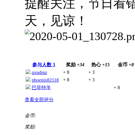
提醒关注，节日看
天，见谅！
参与人数
3
奖励
+34
热心
+15
金币
+8
+ 8
+ 3
qxndmz
+ 8
+ 3
phoenix82118
巴菲特羊
+ 8
查看全部评分
金币:
奖励: