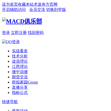
设为首页
收藏本站
术道有方官网
开启辅助访问
会员交流
切换到窄版
登录
立即注册
找回密码
实战看盘
技术分析
波浪理论
江恩理论
缠中说缠
期货交流
群组家园
Group
直播分享
指标公式
快捷导航
最新活动