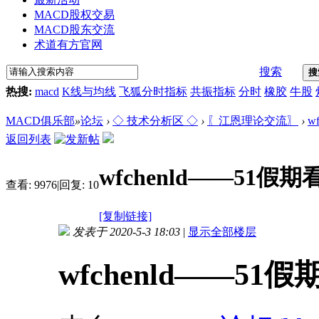
MACD股权交易
MACD股东交流
术道有方官网
搜索
搜
热搜:
macd
K线与均线
飞狐分时指标
共振指标
分时
橡胶
牛股
MACD俱乐部
»
论坛
›
◇ 技术分析区 ◇
›
〖江恩理论交流〗
›
w
返回列表
wfchenld——51
查看:
9976
|
回复:
10
[复制链接]
发表于 2020-5-3 18:03
|
显示全部楼层
wfchenld——5