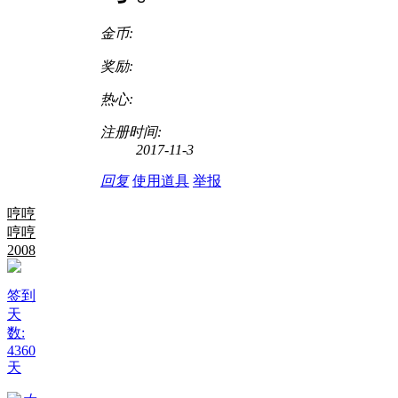
金币:
奖励:
热心:
注册时间:
2017-11-3
回复
使用道具
举报
哼哼
哼哼
2008
签到
天
数:
4360
天