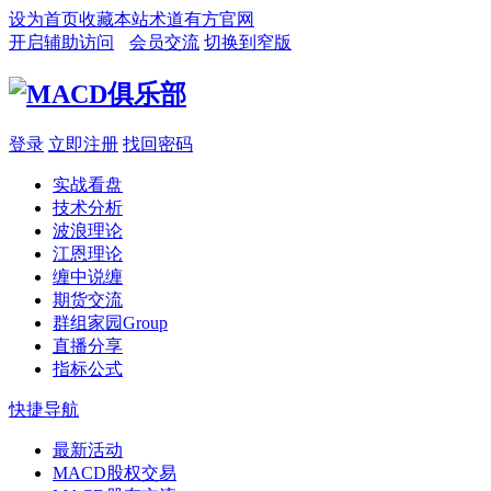
设为首页
收藏本站
术道有方官网
开启辅助访问
会员交流
切换到窄版
登录
立即注册
找回密码
实战看盘
技术分析
波浪理论
江恩理论
缠中说缠
期货交流
群组家园
Group
直播分享
指标公式
快捷导航
最新活动
MACD股权交易