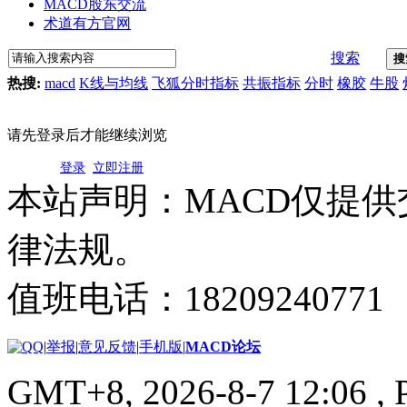
MACD股东交流
术道有方官网
搜索
搜
热搜:
macd
K线与均线
飞狐分时指标
共振指标
分时
橡胶
牛股
请先登录后才能继续浏览
登录
立即注册
本站声明：MACD仅提
律法规。
值班电话：18209240771
|
举报
|
意见反馈
|
手机版
|
MACD论坛
GMT+8, 2026-8-7 12:06
, 