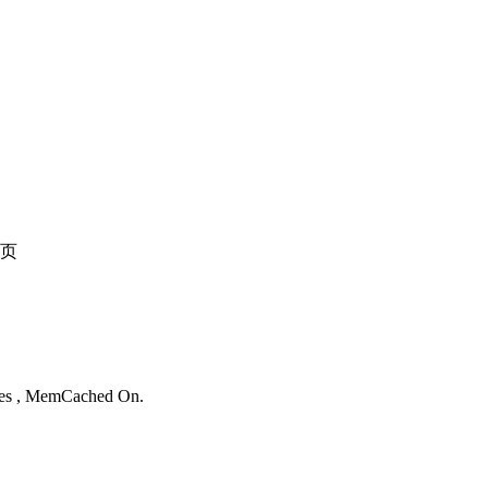
页
。
ries , MemCached On.