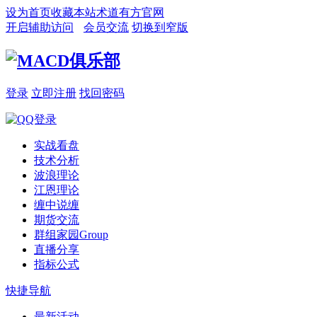
设为首页
收藏本站
术道有方官网
开启辅助访问
会员交流
切换到窄版
登录
立即注册
找回密码
实战看盘
技术分析
波浪理论
江恩理论
缠中说缠
期货交流
群组家园
Group
直播分享
指标公式
快捷导航
最新活动