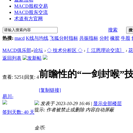
MACD股权交易
MACD股东交流
术道有方官网
搜索
搜
热搜:
macd
K线与均线
飞狐分时指标
共振指标
分时
橡胶
牛股
MACD俱乐部
»
论坛
›
◇ 技术分析区 ◇
›
〖江恩理论交流〗
›
花
返回列表
前瞻性的“一剑封喉”
查看:
5251
|
回复:
4
[复制链接]
易川-
发表于 2023-10-29 16:46
|
显示全部楼层
提示:
作者被禁止或删除 内容自动屏蔽
签到天数: 40 天
金币: