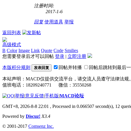
注册时间:
2017-1-6
回复
使用道具
举报
返回列表
高级模式
B
Color
Image
Link
Quote
Code
Smilies
您需要登录后才可以回帖
登录
|
立即注册
本版积分规则
回帖并转播
回帖后跳转到最后一
发表回复
本站声明：MACD仅提供交流平台，请交流人员遵守法律法规
值班电话：18209240771 微信：35550268
|
举报
|
意见反馈
|
手机版
|
MACD论坛
GMT+8, 2026-8-8 22:01
, Processed in 0.066507 second(s), 12 que
Powered by
Discuz!
X3.4
© 2001-2017
Comsenz Inc.