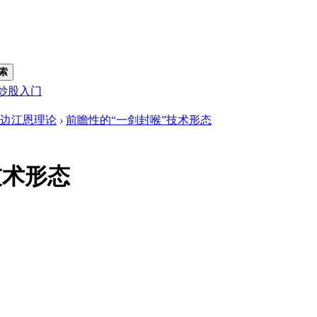
索
炒股入门
边江恩理论
›
前瞻性的“一剑封喉”技术形态
技术形态