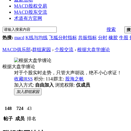
MACD股权交易
MACD股东交流
术道有方官网
搜索
搜
热搜:
macd
K线与均线
飞狐分时指标
共振指标
分时
橡胶
牛股
MACD俱乐部
›
群组家园
›
个股交流
›
根据大盘学缠论
根据大盘学缠论
对于个股实时走势，只管大声胡说，绝不小心求证！
收藏
|
RSS
积分: 114
|
群主:
股海之帆
加入方式:
自由加入
浏览权限:
仅成员
加入群组家园
148
724
43
帖子
成员
排名