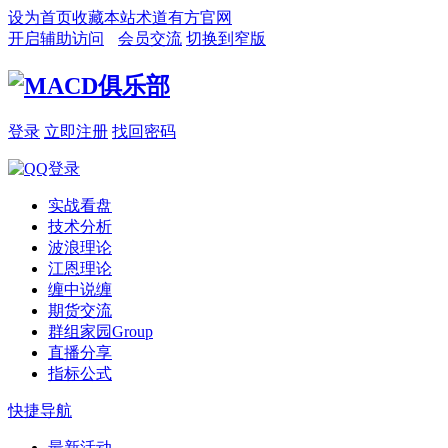
设为首页
收藏本站
术道有方官网
开启辅助访问
会员交流
切换到窄版
登录
立即注册
找回密码
实战看盘
技术分析
波浪理论
江恩理论
缠中说缠
期货交流
群组家园
Group
直播分享
指标公式
快捷导航
最新活动