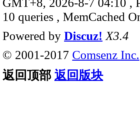
GMT+8, 2026-8-7 04:10
, 
10 queries , MemCached O
Powered by
Discuz!
X3.4
© 2001-2017
Comsenz Inc.
返回顶部
返回版块