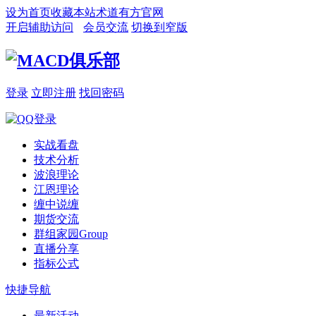
设为首页
收藏本站
术道有方官网
开启辅助访问
会员交流
切换到窄版
登录
立即注册
找回密码
实战看盘
技术分析
波浪理论
江恩理论
缠中说缠
期货交流
群组家园
Group
直播分享
指标公式
快捷导航
最新活动