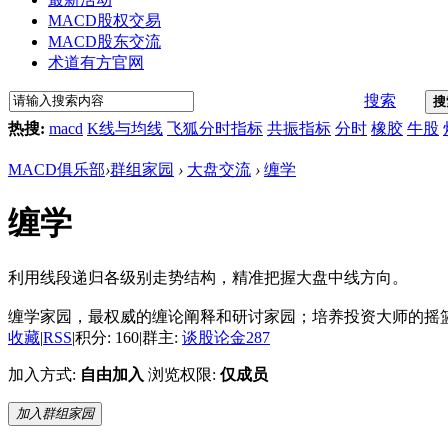
MACD股权交易
MACD股东交流
术道有方官网
搜索
搜
热搜:
macd
K线与均线
飞狐分时指标
共振指标
分时
橡胶
牛股
MACD俱乐部
›
群组家园
›
大盘交流
›
缠学
缠学
利用线段递归各级别走势结构，精准把握大盘中线方向。
缠学家园，最权威的缠论阐释和研讨家园；培养投资大师的摇
收藏
|
RSS
|
积分: 160
|
群主:
谈股论金287
加入方式:
自由加入
浏览权限:
仅成员
加入群组家园