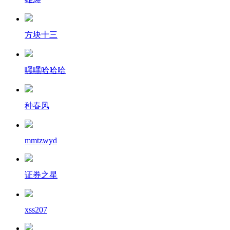
方块十三
嘿嘿哈哈哈
种春风
mmtzwyd
证券之星
xss207