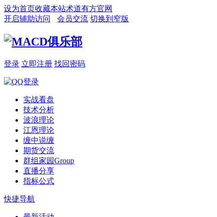
设为首页
收藏本站
术道有方官网
开启辅助访问
会员交流
切换到窄版
登录
立即注册
找回密码
实战看盘
技术分析
波浪理论
江恩理论
缠中说缠
期货交流
群组家园
Group
直播分享
指标公式
快捷导航
最新活动