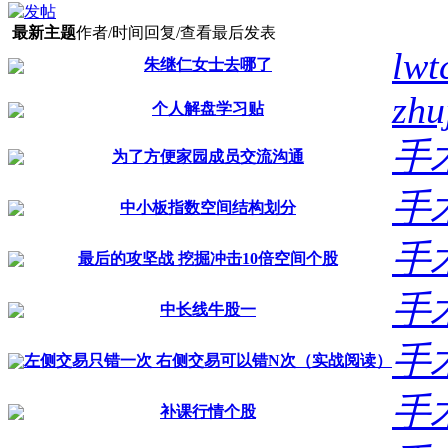
最新主题
作者/时间
回复/查看
最后发表
lwt
朱继仁女士去哪了
zhu
个人解盘学习贴
手
为了方便家园成员交流沟通
手
中小板指数空间结构划分
手
最后的攻坚战 挖掘冲击10倍空间个股
手
中长线牛股一
手
左侧交易只错一次 右侧交易可以错N次（实战阅读）
手
补课行情个股