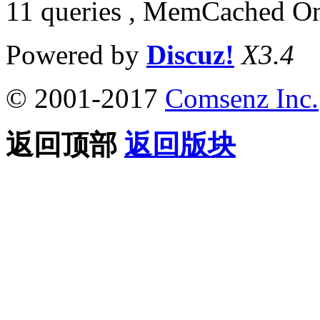
11 queries , MemCached O
Powered by
Discuz!
X3.4
© 2001-2017
Comsenz Inc.
返回顶部
返回版块