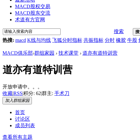
MACD股权交易
MACD股东交流
术道有方官网
搜索
搜
热搜:
macd
K线与均线
飞狐分时指标
共振指标
分时
橡胶
牛股
MACD俱乐部
›
群组家园
›
技术课堂
›
道亦有道特训营
道亦有道特训营
开放申请中。。。
收藏
|
RSS
|
积分: 62
|
群主:
手术刀
加入群组家园
首页
讨论区
成员列表
查看所有主题