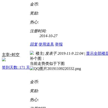
金币:
奖励:
热心:
注册时间:
2014-10-27
回复
使用道具
举报
楼主
|
发表于 2019-11-9 22:04
|
显示全部楼
主宰=时空
补个图：
当前走势类似于下图
签到天数: 171 天
金币:
奖励:
热心: