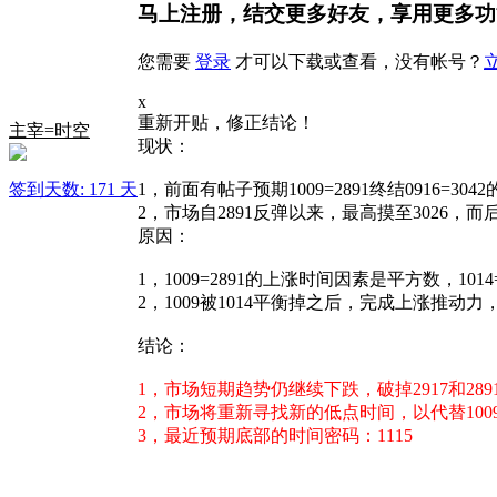
马上注册，结交更多好友，享用更多功
您需要
登录
才可以下载或查看，没有帐号？
x
重新开贴，修正结论！
主宰=时空
现状：
签到天数: 171 天
1，前面有帖子预期1009=2891终结0916=3
2，市场自2891反弹以来，最高摸至3026
原因：
1，1009=2891的上涨时间因素是平方数，
2，1009被1014平衡掉之后，完成上涨推动
结论：
1，市场短期趋势仍继续下跌，破掉2917和289
2，市场将重新寻找新的低点时间，以代替1009
3，最近预期底部的时间密码：1115