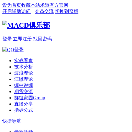
设为首页
收藏本站
术道有方官网
开启辅助访问
会员交流
切换到窄版
登录
立即注册
找回密码
实战看盘
技术分析
波浪理论
江恩理论
缠中说缠
期货交流
群组家园
Group
直播分享
指标公式
快捷导航
最新活动