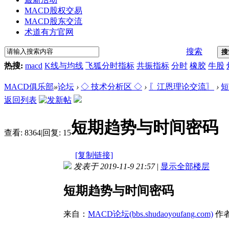
MACD股权交易
MACD股东交流
术道有方官网
搜索
搜
热搜:
macd
K线与均线
飞狐分时指标
共振指标
分时
橡胶
牛股
MACD俱乐部
»
论坛
›
◇ 技术分析区 ◇
›
〖江恩理论交流〗
›
短
返回列表
短期趋势与时间密码
查看:
8364
|
回复:
15
[复制链接]
发表于 2019-11-9 21:57
|
显示全部楼层
短期趋势与时间密码
来自：
MACD论坛(bbs.shudaoyoufang.com)
作