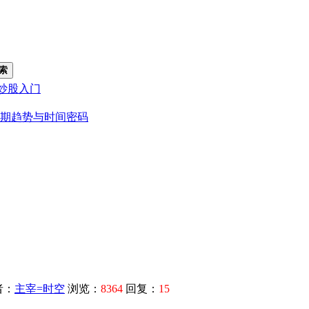
索
炒股入门
期趋势与时间密码
者：
主宰=时空
浏览：
8364
回复：
15