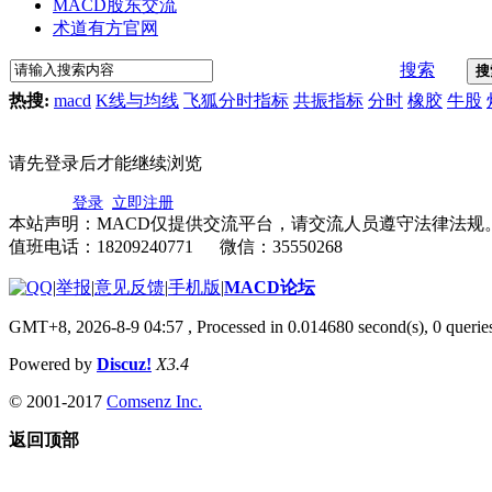
MACD股东交流
术道有方官网
搜索
搜
热搜:
macd
K线与均线
飞狐分时指标
共振指标
分时
橡胶
牛股
请先登录后才能继续浏览
登录
立即注册
本站声明：MACD仅提供交流平台，请交流人员遵守法律法规
值班电话：18209240771 微信：35550268
|
举报
|
意见反馈
|
手机版
|
MACD论坛
GMT+8, 2026-8-9 04:57
, Processed in 0.014680 second(s), 0 quer
Powered by
Discuz!
X3.4
© 2001-2017
Comsenz Inc.
返回顶部