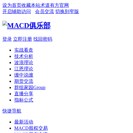
设为首页
收藏本站
术道有方官网
开启辅助访问
会员交流
切换到窄版
登录
立即注册
找回密码
实战看盘
技术分析
波浪理论
江恩理论
缠中说缠
期货交流
群组家园
Group
直播分享
指标公式
快捷导航
最新活动
MACD股权交易