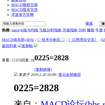
MACD股权交易
MACD股东交流
术道有方官网
搜索
搜
热搜:
macd
K线与均线
飞狐分时指标
共振指标
分时
橡胶
牛股
MACD俱乐部
»
论坛
›
◇ 技术分析区 ◇
›
〖江恩理论交流〗
›
0
返回列表
0225=2828
查看:
11315
|
回复:
18
[复制链接]
发表于 2019-2-20 10:09
|
显示全部楼层
0225=2828
来自：
MACD论坛(bbs.sh