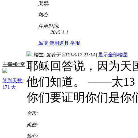
奖励:
热心:
注册时间:
2015-1-1
回复
使用道具
举报
楼主
|
发表于 2019-3-17 21:14
|
显示全部楼层
耶稣回答说，因为天
主宰=时空
他们知道。 ——太13
签到天数:
171 天
你们要证明你们是你
金币:
奖励:
热心: