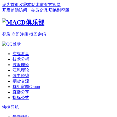
设为首页
收藏本站
术道有方官网
开启辅助访问
会员交流
切换到窄版
登录
立即注册
找回密码
实战看盘
技术分析
波浪理论
江恩理论
缠中说缠
期货交流
群组家园
Group
直播分享
指标公式
快捷导航
最新活动