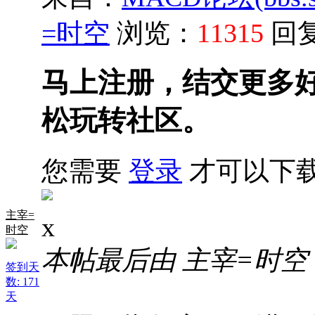
=时空
浏览：
11315
回
马上注册，结交更多
松玩转社区。
您需要
登录
才可以下
主宰=
x
时空
本帖最后由 主宰=时空 于 2
签到天
数: 171
天