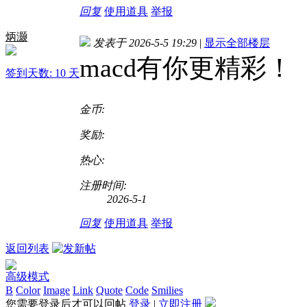
回复
使用道具
举报
炳灏
发表于 2026-5-5 19:29
|
显示全部楼层
macd有你更精彩！
签到天数: 10 天
金币:
奖励:
热心:
注册时间:
2026-5-1
回复
使用道具
举报
返回列表
高级模式
B
Color
Image
Link
Quote
Code
Smilies
您需要登录后才可以回帖
登录
|
立即注册