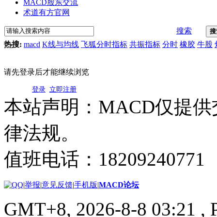
MACD股东交流
术道有方官网
搜索
搜
热搜:
macd
K线与均线
飞狐分时指标
共振指标
分时
橡胶
牛股
请先登录后才能继续浏览
登录
立即注册
本站声明：MACD仅提
律法规。
值班电话：18209240771
|
举报
|
意见反馈
|
手机版
|
MACD论坛
GMT+8, 2026-8-8 03:21
, 