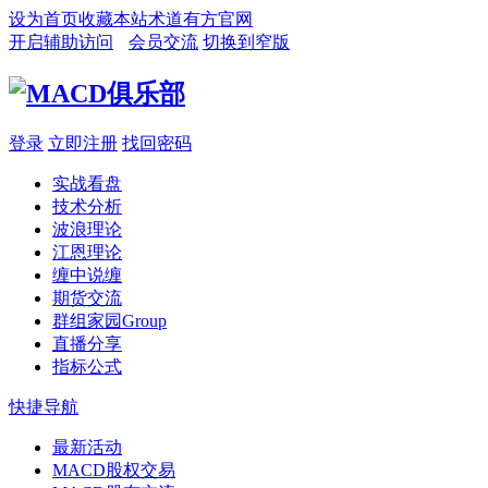
设为首页
收藏本站
术道有方官网
开启辅助访问
会员交流
切换到窄版
登录
立即注册
找回密码
实战看盘
技术分析
波浪理论
江恩理论
缠中说缠
期货交流
群组家园
Group
直播分享
指标公式
快捷导航
最新活动
MACD股权交易