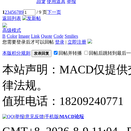
回复
使用道具
举报
1
2
3
4
5
6
7
8
9
/ 9 页
下一页
返回列表
高级模式
B
Color
Image
Link
Quote
Code
Smilies
您需要登录后才可以回帖
登录
|
立即注册
本版积分规则
回帖并转播
回帖后跳转到最后一
发表回复
本站声明：MACD仅提
律法规。
值班电话：18209240771
|
举报
|
意见反馈
|
手机版
|
MACD论坛