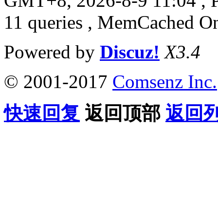
GMT+8, 2026-8-9 11:04
, 
11 queries , MemCached O
Powered by
Discuz!
X3.4
© 2001-2017
Comsenz Inc.
快速回复
返回顶部
返回