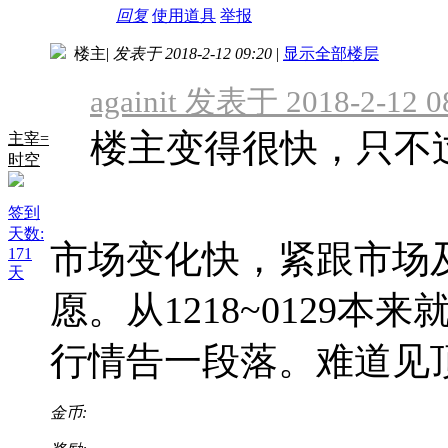
回复
使用道具
举报
楼主
|
发表于 2018-2-12 09:20
|
显示全部楼层
againit 发表于 2018-2-12 0
楼主变得很快，只不
主宰=
时空
签到
天数:
市场变化快，紧跟市场
171
天
愿。从1218~0129
行情告一段落。难道见
金币: