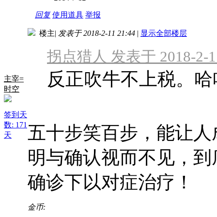
回复
使用道具
举报
楼主
|
发表于 2018-2-11 21:44
|
显示全部楼层
拐点猎人 发表于 2018-2-11
反正吹牛不上税。哈
主宰=
时空
签到天
数: 171
五十步笑百步，能让人
天
明与确认视而不见，到
确诊下以对症治疗！
金币: