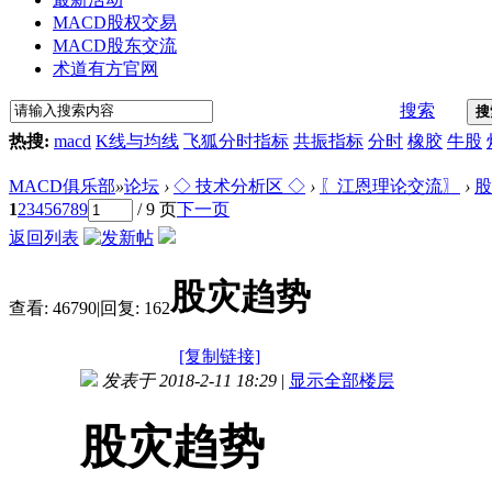
MACD股权交易
MACD股东交流
术道有方官网
搜索
搜
热搜:
macd
K线与均线
飞狐分时指标
共振指标
分时
橡胶
牛股
MACD俱乐部
»
论坛
›
◇ 技术分析区 ◇
›
〖江恩理论交流〗
›
股
1
2
3
4
5
6
7
8
9
/ 9 页
下一页
返回列表
股灾趋势
查看:
46790
|
回复:
162
[复制链接]
发表于 2018-2-11 18:29
|
显示全部楼层
股灾趋势