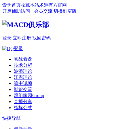
设为首页
收藏本站
术道有方官网
开启辅助访问
会员交流
切换到窄版
登录
立即注册
找回密码
实战看盘
技术分析
波浪理论
江恩理论
缠中说缠
期货交流
群组家园
Group
直播分享
指标公式
快捷导航
最新活动