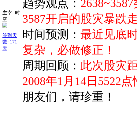
趋势观点：
2638~35
主宰=时
3587开启的股灾暴跌走势
空
时间预测：
最近见底时
签到天
数: 171
复杂，必做修正！
天
周期回顾：
此次股灾距
2008年1月14日5522
朋友们，请珍重！