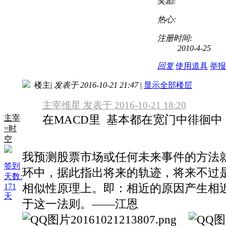
奖励:
热心:
注册时间:
2010-4-25
回复
使用道具
举报
楼主
|
发表于 2016-10-21 21:47
|
显示全部楼层
主宰维星 发表于 2016-10-21 18:20
在MACD里 基本都在宽门中徘徊中
主宰
=时
空
我预测股票市场或任何未来事件的方法
签到
环中，据此指出将来的轨迹，将来不过
天数:
相似性原理上。即：相近的原因产生相
171
天
于这一法则。——江恩