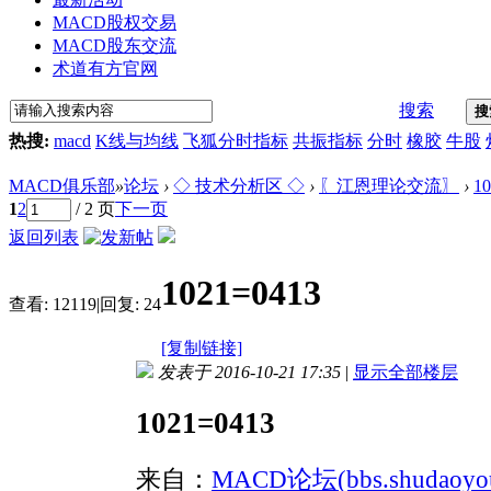
MACD股权交易
MACD股东交流
术道有方官网
搜索
搜
热搜:
macd
K线与均线
飞狐分时指标
共振指标
分时
橡胶
牛股
MACD俱乐部
»
论坛
›
◇ 技术分析区 ◇
›
〖江恩理论交流〗
›
1
1
2
/ 2 页
下一页
返回列表
1021=0413
查看:
12119
|
回复:
24
[复制链接]
发表于 2016-10-21 17:35
|
显示全部楼层
1021=0413
来自：
MACD论坛(bbs.shudaoyou