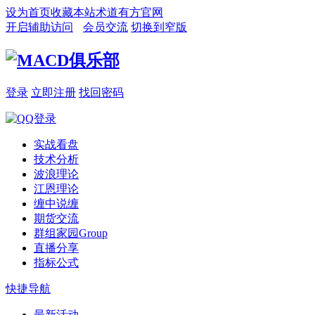
设为首页
收藏本站
术道有方官网
开启辅助访问
会员交流
切换到窄版
登录
立即注册
找回密码
实战看盘
技术分析
波浪理论
江恩理论
缠中说缠
期货交流
群组家园
Group
直播分享
指标公式
快捷导航
最新活动