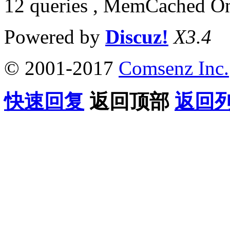
12 queries , MemCached O
Powered by
Discuz!
X3.4
© 2001-2017
Comsenz Inc.
快速回复
返回顶部
返回