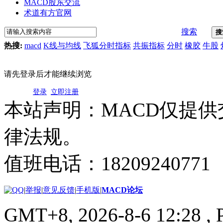
MACD股东交流
术道有方官网
搜索
搜
热搜:
macd
K线与均线
飞狐分时指标
共振指标
分时
橡胶
牛股
请先登录后才能继续浏览
登录
立即注册
本站声明：MACD仅提
律法规。
值班电话：18209240771
|
举报
|
意见反馈
|
手机版
|
MACD论坛
GMT+8, 2026-8-6 12:28
, 