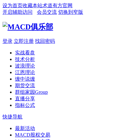
设为首页
收藏本站
术道有方官网
开启辅助访问
会员交流
切换到窄版
登录
立即注册
找回密码
实战看盘
技术分析
波浪理论
江恩理论
缠中说缠
期货交流
群组家园
Group
直播分享
指标公式
快捷导航
最新活动
MACD股权交易