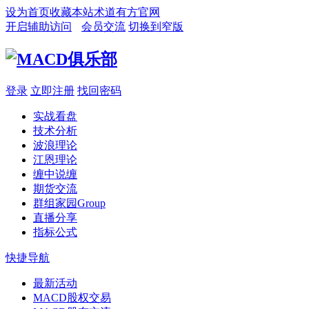
设为首页
收藏本站
术道有方官网
开启辅助访问
会员交流
切换到窄版
登录
立即注册
找回密码
实战看盘
技术分析
波浪理论
江恩理论
缠中说缠
期货交流
群组家园
Group
直播分享
指标公式
快捷导航
最新活动
MACD股权交易