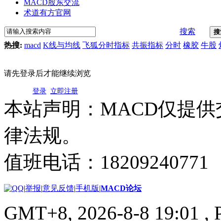
MACD股东交流
术道有方官网
搜索
搜
热搜:
macd
K线与均线
飞狐分时指标
共振指标
分时
橡胶
牛股
请先登录后才能继续浏览
登录
立即注册
本站声明：MACD仅提
律法规。
值班电话：18209240771
|
举报
|
意见反馈
|
手机版
|
MACD论坛
GMT+8, 2026-8-8 19:01
, 