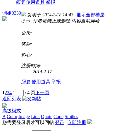
回复
使用道具
举报
调姐0330
发表于 2014-2-18 14:43
|
显示全部楼层
提示:
作者被禁止或删除 内容自动屏蔽
金币:
奖励:
热心:
注册时间:
2014-2-17
回复
使用道具
举报
1
2
3
4
/ 4 页
下一页
返回列表
高级模式
B
Color
Image
Link
Quote
Code
Smilies
您需要登录后才可以回帖
登录
|
立即注册