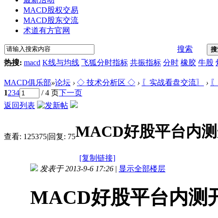
MACD股权交易
MACD股东交流
术道有方官网
搜索
搜
热搜:
macd
K线与均线
飞狐分时指标
共振指标
分时
橡胶
牛股
MACD俱乐部
»
论坛
›
◇ 技术分析区 ◇
›
〖实战看盘交流〗
›
〖
1
2
3
4
/ 4 页
下一页
返回列表
MACD好股平台内
查看:
125375
|
回复:
75
[复制链接]
发表于 2013-9-6 17:26
|
显示全部楼层
MACD好股平台内测