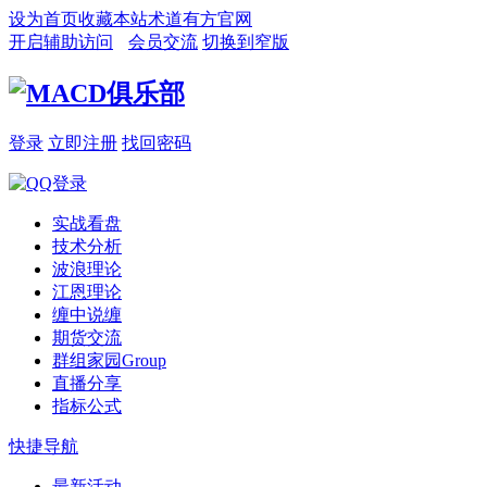
设为首页
收藏本站
术道有方官网
开启辅助访问
会员交流
切换到窄版
登录
立即注册
找回密码
实战看盘
技术分析
波浪理论
江恩理论
缠中说缠
期货交流
群组家园
Group
直播分享
指标公式
快捷导航
最新活动