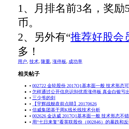
1、月排名前3名，奖励50
币。
2、另外有“
推荐好股会
多！
用户
,
技术
,
隆重
,
涨停板
,
成功率
相关帖子
•
002722 金轮股份 2017Q1基本面一般 技术形态
•
怎样通过公开信息识别优质涨停板 真金白银亏
•
三少爷的剑
•
【宇辉战舰盘前点睛】20170626
•
信威集团基于周K线长线技术分析
•
002626 金达威 2017Q1基本面一般 技术形态不错
•
用“七日来复”看英联股份（002846）的暴跌和