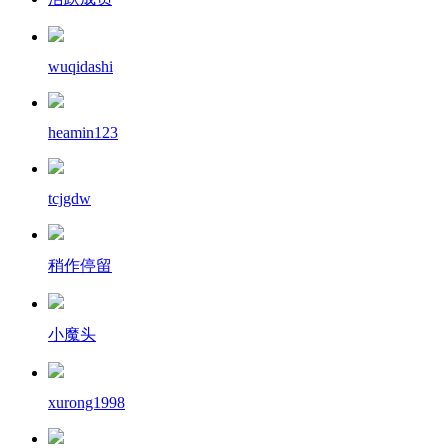
wuqidashi
heamin123
tcjgdw
稍作停留
小魔头
xurong1998