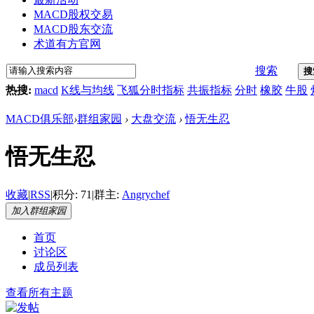
MACD股权交易
MACD股东交流
术道有方官网
搜索
搜
热搜:
macd
K线与均线
飞狐分时指标
共振指标
分时
橡胶
牛股
MACD俱乐部
›
群组家园
›
大盘交流
›
悟无生忍
悟无生忍
收藏
|
RSS
|
积分: 71
|
群主:
Angrychef
加入群组家园
首页
讨论区
成员列表
查看所有主题