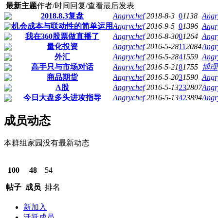
最新主题
作者/时间
回复/查看
最后发表
2018.8.3复盘
Angrychef
2018-8-3
0
1138
Angr
机会成本与联动性的简单运用
Angrychef
2016-9-5
0
1396
Angr
我在360股票做直播了
Angrychef
2016-8-30
0
1264
Angr
量化投资
Angrychef
2016-5-28
11
2084
Angr
外汇
Angrychef
2016-5-28
4
1559
Angr
高手只与市场对话
Angrychef
2016-5-21
8
1755
博理
商品期货
Angrychef
2016-5-20
3
1590
Angr
A股
Angrychef
2016-5-13
23
2807
Angr
今日大盘多头进攻指导
Angrychef
2016-5-13
42
3894
Angr
成员动态
本群组家园没有最新动态
100
48
54
帖子
成员
排名
新加入
活跃成员