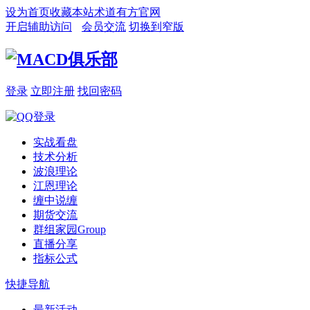
设为首页
收藏本站
术道有方官网
开启辅助访问
会员交流
切换到窄版
登录
立即注册
找回密码
实战看盘
技术分析
波浪理论
江恩理论
缠中说缠
期货交流
群组家园
Group
直播分享
指标公式
快捷导航
最新活动