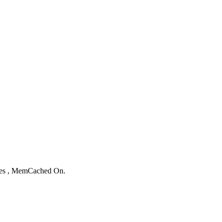
。
ries , MemCached On.