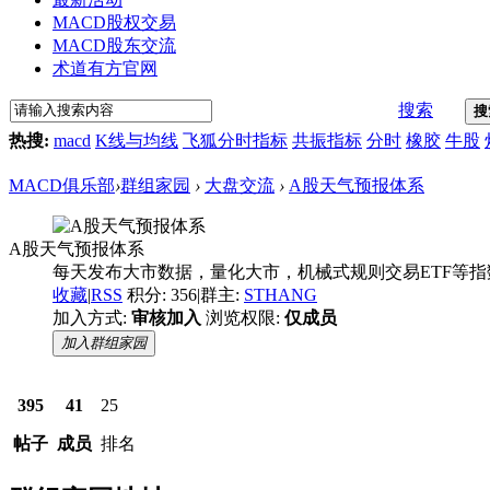
MACD股权交易
MACD股东交流
术道有方官网
搜索
搜
热搜:
macd
K线与均线
飞狐分时指标
共振指标
分时
橡胶
牛股
MACD俱乐部
›
群组家园
›
大盘交流
›
A股天气预报体系
A股天气预报体系
每天发布大市数据，量化大市，机械式规则交易ETF等
收藏
|
RSS
积分: 356
|
群主:
STHANG
加入方式:
审核加入
浏览权限:
仅成员
加入群组家园
395
41
25
帖子
成员
排名