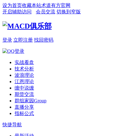
设为首页
收藏本站
术道有方官网
开启辅助访问
会员交流
切换到窄版
登录
立即注册
找回密码
实战看盘
技术分析
波浪理论
江恩理论
缠中说缠
期货交流
群组家园
Group
直播分享
指标公式
快捷导航
最新活动