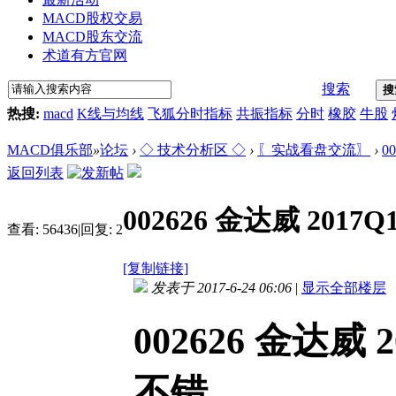
MACD股权交易
MACD股东交流
术道有方官网
搜索
搜
热搜:
macd
K线与均线
飞狐分时指标
共振指标
分时
橡胶
牛股
MACD俱乐部
»
论坛
›
◇ 技术分析区 ◇
›
〖实战看盘交流〗
›
0
返回列表
002626 金达威 20
查看:
56436
|
回复:
2
[复制链接]
发表于 2017-6-24 06:06
|
显示全部楼层
002626 金达威
不错