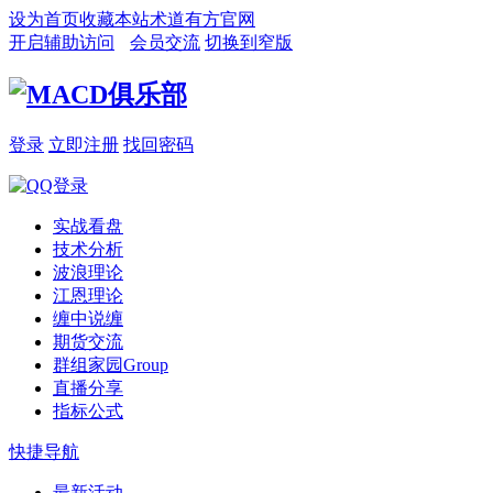
设为首页
收藏本站
术道有方官网
开启辅助访问
会员交流
切换到窄版
登录
立即注册
找回密码
实战看盘
技术分析
波浪理论
江恩理论
缠中说缠
期货交流
群组家园
Group
直播分享
指标公式
快捷导航
最新活动