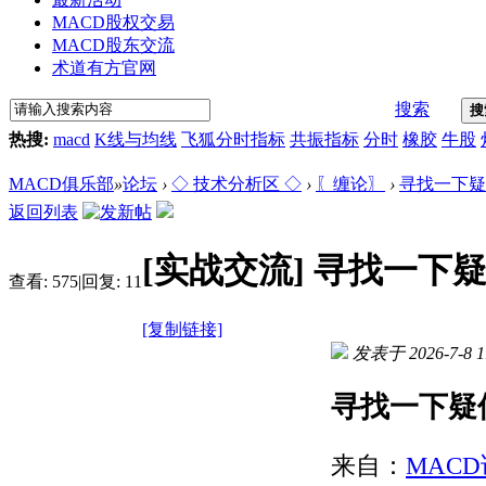
MACD股权交易
MACD股东交流
术道有方官网
搜索
搜
热搜:
macd
K线与均线
飞狐分时指标
共振指标
分时
橡胶
牛股
MACD俱乐部
»
论坛
›
◇ 技术分析区 ◇
›
〖缠论〗
›
寻找一下疑
返回列表
[实战交流]
寻找一下
查看:
575
|
回复:
11
[复制链接]
发表于 2026-7-8 1
寻找一下疑
来自：
MACD论