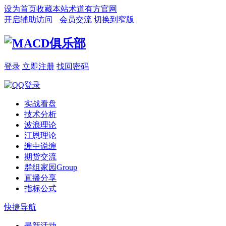
设为首页
收藏本站
术道有方官网
开启辅助访问
会员交流
切换到窄版
登录
立即注册
找回密码
实战看盘
技术分析
波浪理论
江恩理论
缠中说缠
期货交流
群组家园
Group
直播分享
指标公式
快捷导航
最新活动