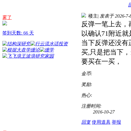
楼主
|
发表于 2026-7-8
雾了
反弹一笔上去，
以确认71附近就
签到天数: 66 天
当下反弹还没有
买,只是把当下
要买在一买，
金币:
奖励:
热心:
注册时间:
2016-10-27
回复
使用道具
举报