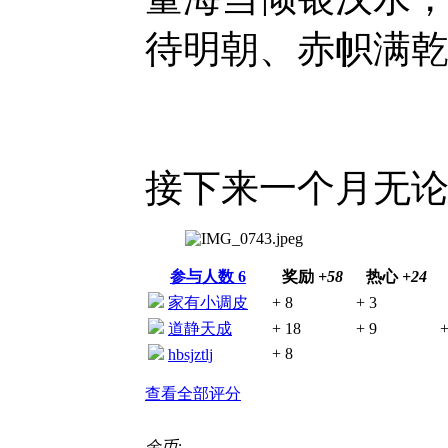
待明朝、赤帜满
接下来一个月无
参与人数
6
奖励
+58
热心
+24
家有小调皮
+ 8
+ 3
道静天成
+ 18
+ 9
+
+ 8
hbsjztlj
查看全部评分
金币: