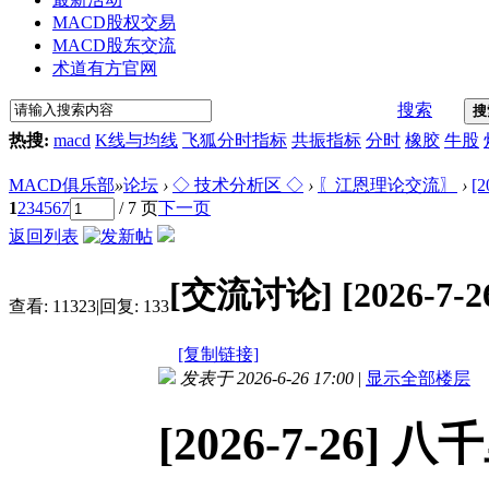
MACD股权交易
MACD股东交流
术道有方官网
搜索
搜
热搜:
macd
K线与均线
飞狐分时指标
共振指标
分时
橡胶
牛股
MACD俱乐部
»
论坛
›
◇ 技术分析区 ◇
›
〖江恩理论交流〗
›
[
1
2
3
4
5
6
7
/ 7 页
下一页
返回列表
[交流讨论]
[2026-
查看:
11323
|
回复:
133
[复制链接]
发表于 2026-6-26 17:00
|
显示全部楼层
[2026-7-26]