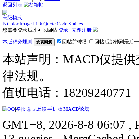
返回列表
高级模式
B
Color
Image
Link
Quote
Code
Smilies
您需要登录后才可以回帖
登录
|
立即注册
本版积分规则
回帖并转播
回帖后跳转到最后一
发表回复
本站声明：MACD仅提
律法规。
值班电话：18209240771
|
举报
|
意见反馈
|
手机版
|
MACD论坛
GMT+8, 2026-8-8 06:07
, 
13 queries , MemCached O