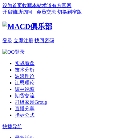
设为首页
收藏本站
术道有方官网
开启辅助访问
会员交流
切换到窄版
登录
立即注册
找回密码
实战看盘
技术分析
波浪理论
江恩理论
缠中说缠
期货交流
群组家园
Group
直播分享
指标公式
快捷导航
最新活动