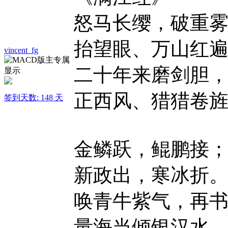
怒马长缨，破重
抬望眼、万山红
vincent_fg
二十年来磨剑胆
正西风、猎猎卷
签到天数: 148 天
金鳞跃，鲲鹏接
新政出，寒冰折
唤青牛紫气，再
量海当倾银汉水