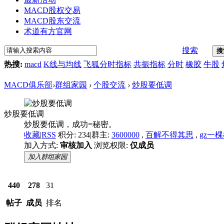
MACD股权交易
MACD股东交流
术道有方官网
搜索
搜
热搜:
macd
K线与均线
飞狐分时指标
共振指标
分时
橡胶
牛股
MACD俱乐部
›
群组家园
›
个股交流
›
炒股要低调
炒股要低调
炒股要低调，成功=秘密。
收藏
|
RSS
积分: 234
|
群主:
3600000
,
百解不得其思
,
gz一
加入方式:
审核加入
浏览权限:
仅成员
加入群组家园
440
278
31
帖子
成员
排名