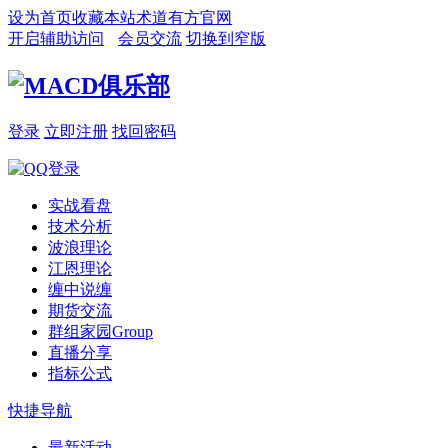
设为首页
收藏本站
术道有方官网
开启辅助访问
会员交流
切换到窄版
登录
立即注册
找回密码
实战看盘
技术分析
波浪理论
江恩理论
缠中说缠
期货交流
群组家园
Group
直播分享
指标公式
快捷导航
最新活动