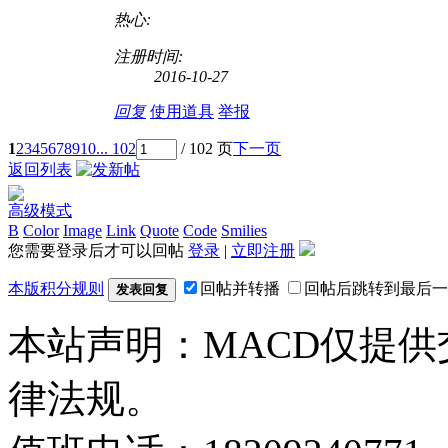
热心:
注册时间:
2016-10-27
回复
使用道具
举报
1
2
3
4
5
6
7
8
9
10
... 102
/ 102 页
下一页
返回列表
高级模式
B
Color
Image
Link
Quote
Code
Smilies
您需要登录后才可以回帖
登录
|
立即注册
本版积分规则
回帖并转播
回帖后跳转到最后一
发表回复
本站声明：MACD仅提
律法规。