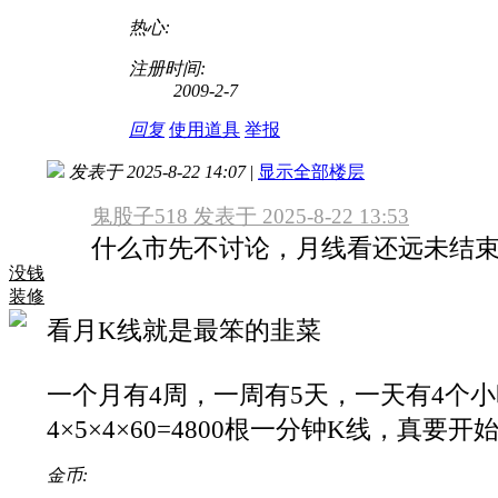
热心:
注册时间:
2009-2-7
回复
使用道具
举报
发表于 2025-8-22 14:07
|
显示全部楼层
鬼股子518 发表于 2025-8-22 13:53
什么市先不讨论，月线看还远未结
没钱
装修
看月K线就是最笨的韭菜
一个月有4周，一周有5天，一天有4个
4×5×4×60=4800根一分钟K线，
金币: