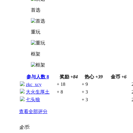
首选
重玩
框架
参与人数
8
奖励
+84
热心
+39
金币
+6
+ 18
+ 9
zkc_xcy
大火生厚土
+ 8
+ 3
七头狼
+ 3
查看全部评分
金币: