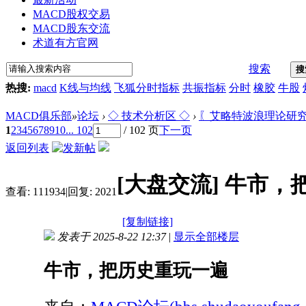
MACD股权交易
MACD股东交流
术道有方官网
搜索
搜
热搜:
macd
K线与均线
飞狐分时指标
共振指标
分时
橡胶
牛股
MACD俱乐部
»
论坛
›
◇ 技术分析区 ◇
›
〖艾略特波浪理论研
1
2
3
4
5
6
7
8
9
10
... 102
/ 102 页
下一页
返回列表
[大盘交流]
牛市，
查看:
111934
|
回复:
2021
[复制链接]
发表于 2025-8-22 12:37
|
显示全部楼层
牛市，把历史重玩一遍