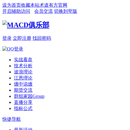
设为首页
收藏本站
术道有方官网
开启辅助访问
会员交流
切换到窄版
登录
立即注册
找回密码
实战看盘
技术分析
波浪理论
江恩理论
缠中说缠
期货交流
群组家园
Group
直播分享
指标公式
快捷导航
最新活动