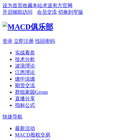
设为首页
收藏本站
术道有方官网
开启辅助访问
会员交流
切换到窄版
登录
立即注册
找回密码
实战看盘
技术分析
波浪理论
江恩理论
缠中说缠
期货交流
群组家园
Group
直播分享
指标公式
快捷导航
最新活动
MACD股权交易