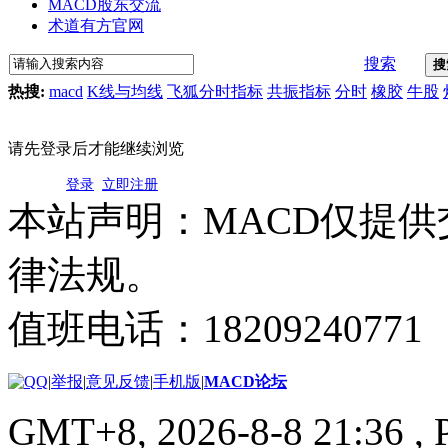
MACD股东交流
术道有方官网
搜索
搜
热搜:
macd
K线与均线
飞狐分时指标
共振指标
分时
橡胶
牛股
请先登录后才能继续浏览
登录
立即注册
本站声明：MACD仅提
律法规。
值班电话：18209240771
|
举报
|
意见反馈
|
手机版
|
MACD论坛
GMT+8, 2026-8-8 21:36
, 