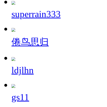
superrain333
倦鸟思归
ldjlhn
gs11