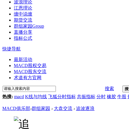
波浪理论
江恩理论
缠中说缠
期货交流
群组家园
Group
直播分享
指标公式
快捷导航
最新活动
MACD股权交易
MACD股东交流
术道有方官网
搜索
搜
热搜:
macd
K线与均线
飞狐分时指标
共振指标
分时
橡胶
牛股
MACD俱乐部
›
群组家园
›
大盘交流
›
追波逐浪