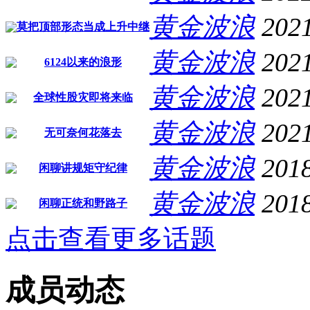
黄金波浪
202
莫把顶部形态当成上升中继
黄金波浪
202
6124以来的浪形
黄金波浪
202
全球性股灾即将来临
黄金波浪
202
无可奈何花落去
黄金波浪
201
闲聊讲规矩守纪律
黄金波浪
201
闲聊正统和野路子
点击查看更多话题
成员动态