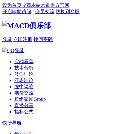
设为首页
收藏本站
术道有方官网
开启辅助访问
会员交流
切换到窄版
登录
立即注册
找回密码
实战看盘
技术分析
波浪理论
江恩理论
缠中说缠
期货交流
群组家园
Group
直播分享
指标公式
快捷导航
最新活动