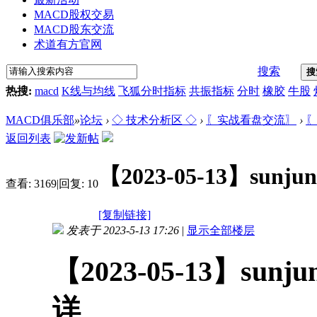
MACD股权交易
MACD股东交流
术道有方官网
搜索
搜
热搜:
macd
K线与均线
飞狐分时指标
共振指标
分时
橡胶
牛股
MACD俱乐部
»
论坛
›
◇ 技术分析区 ◇
›
〖实战看盘交流〗
›
〖
返回列表
【2023-05-13】s
查看:
3169
|
回复:
10
[复制链接]
发表于 2023-5-13 17:26
|
显示全部楼层
【2023-05-13】s
详