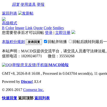
回复
使用道具
举报
返回列表
高级模式
B
Color
Image
Link
Quote
Code
Smilies
您需要登录后才可以回帖
登录
|
立即注册
本版积分规则
回帖并转播
回帖后跳转到最后一
发表回复
本站声明：MACD仅提供交流平台，请交流人员遵守法律法规
值班电话：18209240771 微信：35550268
|
举报
|
意见反馈
|
手机版
|
MACD论坛
GMT+8, 2026-8-8 16:08
, Processed in 0.043704 second(s), 11 que
Powered by
Discuz!
X3.4
© 2001-2017
Comsenz Inc.
快速回复
返回顶部
返回列表