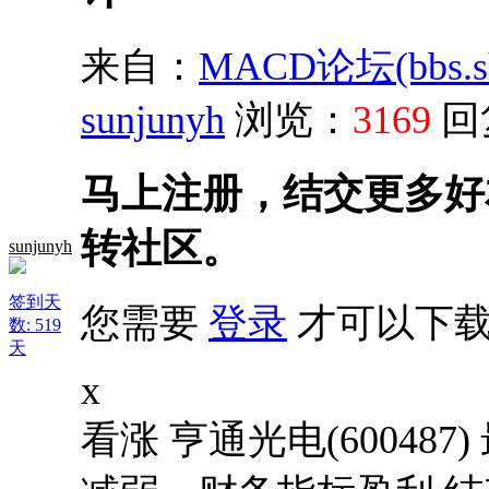
来自：
MACD论坛(bbs.sh
sunjunyh
浏览：
3169
回
马上注册，结交更多好
转社区。
sunjunyh
签到天
您需要
登录
才可以下载
数: 519
天
x
看涨 亨通光电(600487)