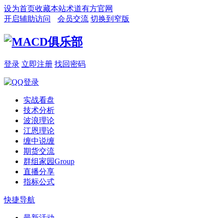
设为首页
收藏本站
术道有方官网
开启辅助访问
会员交流
切换到窄版
登录
立即注册
找回密码
实战看盘
技术分析
波浪理论
江恩理论
缠中说缠
期货交流
群组家园
Group
直播分享
指标公式
快捷导航
最新活动