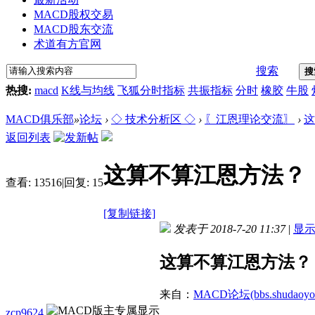
MACD股权交易
MACD股东交流
术道有方官网
搜索
搜
热搜:
macd
K线与均线
飞狐分时指标
共振指标
分时
橡胶
牛股
MACD俱乐部
»
论坛
›
◇ 技术分析区 ◇
›
〖江恩理论交流〗
›
这
返回列表
这算不算江恩方法？
查看:
13516
|
回复:
15
[复制链接]
发表于 2018-7-20 11:37
|
显
这算不算江恩方法？
来自：
MACD论坛(bbs.shudaoyou
zcp9624