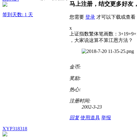
马上注册，结交更多好友
签到天数: 1 天
您需要
登录
才可以下载或查看
x
上证指数繁体笔画数：3+19+9+1
，大家说这算不算江恩方法？
金币:
奖励:
热心:
注册时间:
2002-3-23
回复
使用道具
举报
XYP318318