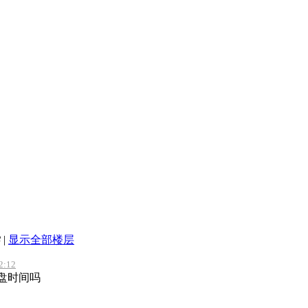
8
|
显示全部楼层
2:12
盘时间吗