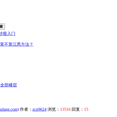
索
炒股入门
算不算江恩方法？
示全部楼层
fang.com)
作者：
zcp9624
浏览：
13516
回复：
15