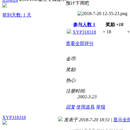
zcp9624
预计下周吧
签到天数: 1 天
参与人数
1
奖励
+18
+ 18
+
XYP318318
查看全部评分
金币:
奖励:
热心:
注册时间:
2002-3-23
回复
使用道具
举报
XYP318318
发表于 2018-7-20 18:51
|
显示全