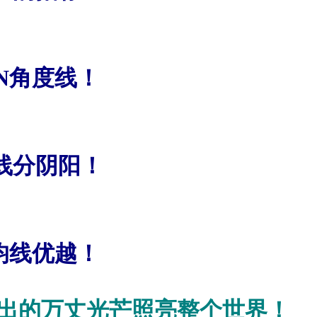
N
角度线！
线分阴阳！
均线优越！
出的万丈光芒照亮整个世界！