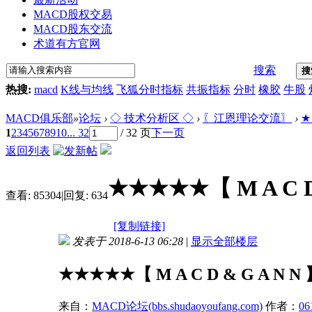
MACD股权交易
MACD股东交流
术道有方官网
搜索
搜
热搜:
macd
K线与均线
飞狐分时指标
共振指标
分时
橡胶
牛股
MACD俱乐部
»
论坛
›
◇ 技术分析区 ◇
›
〖江恩理论交流〗
›
★
1
2
3
4
5
6
7
8
9
10
... 32
/ 32 页
下一页
返回列表
★★★★★【 M A C 
查看:
85304
|
回复:
634
[复制链接]
发表于 2018-6-13 06:28
|
显示全部楼层
★★★★★【 M A C D & G A N
来自：
MACD论坛(bbs.shudaoyoufang.com)
作者：
06