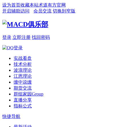
设为首页
收藏本站
术道有方官网
开启辅助访问
会员交流
切换到窄版
登录
立即注册
找回密码
实战看盘
技术分析
波浪理论
江恩理论
缠中说缠
期货交流
群组家园
Group
直播分享
指标公式
快捷导航
最新活动