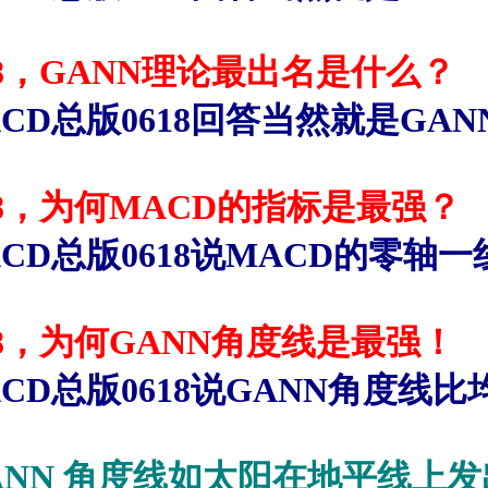
8
，
GANN
理论最出名是什么？
D
总版
0618
回答当然就是
GAN
8
，为何
MACD
的指标是最强？
D
总版
0618
说
MACD
的零轴一
8
，为何
GANN
角度线是最强！
D
总版
0618
说
GANN
角度线比
ANN
角度线如太阳在地平线上发