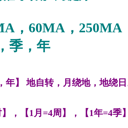
MA
，60
MA
，250
MA
季，年
，年】 地自转，月绕地，地绕
时】，【
1
月
=4
周】，【
1
年
=4
季