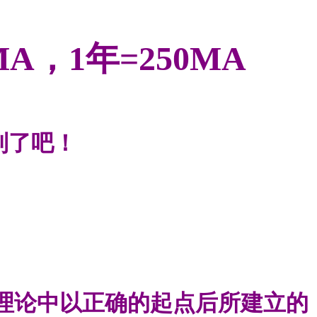
MA
，1年
=250
MA
到了吧！
理论中以正确的起点后所建立的