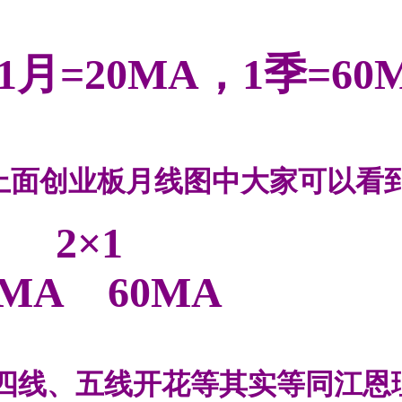
1月
=20
MA
，1季
=60
上面创业板月线图中大家可以看
 2×1
MA
60
MA
四线、五线开花等其实等同江恩