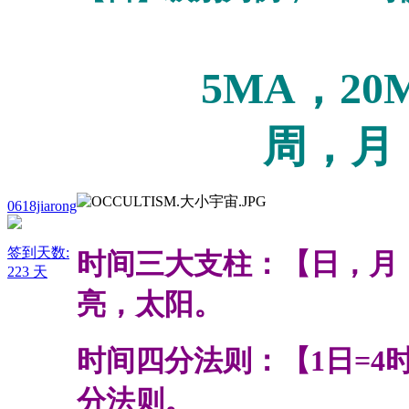
5
MA
，20
周，月，
0618jiarong
签到天数:
时间三大支柱：【日，月
223 天
亮，太阳。
时间四分法则：【
1
日
=4
分法则。