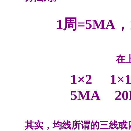
1周
=5
MA
，
在
1×2 1×1
5
MA
20
其实，均线所谓的三线或