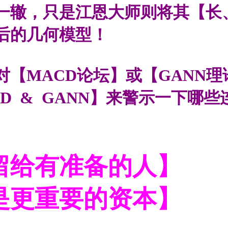
一辙，只是江恩大师则将其【长
后的几何模型！
对【
MACD
论坛】或【
GANN
理
D & GANN】
来警示一下哪些
有准备的人】
重要的资本】