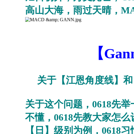
高山大海，雨过天晴，
M
【Gann Angle
关于【江恩角度线】和
关于这个问题，
0618
先举
不懂，
0618
先教大家怎么
【日】级别为例，
0618
习