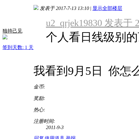
发表于 2017-7-13 13:10
|
显示全部楼层
u2_qrjek19830 发表于 20
独持己见
个人看日线级别的顶
签到天数: 1 天
我看到9月5日 你怎
金币:
奖励:
热心:
注册时间:
2011-9-3
回复
使用道具
举报