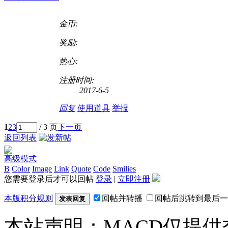
金币:
奖励:
热心:
注册时间:
2017-6-5
回复
使用道具
举报
1
2
3
/ 3 页
下一页
返回列表
高级模式
B
Color
Image
Link
Quote
Code
Smilies
您需要登录后才可以回帖
登录
|
立即注册
本版积分规则
回帖并转播
回帖后跳转到最后一
发表回复
本站声明：MACD仅提