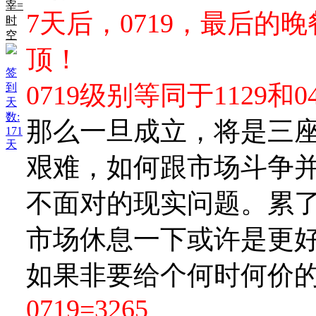
宰=
7天后，0719，最后
时
空
顶！
签
0719级别等同于1129和04
到
天
数:
那么一旦成立，将是三
171
天
艰难，如何跟市场斗争
不面对的现实问题。累
市场休息一下或许是更
如果非要给个何时何价
0719=3265