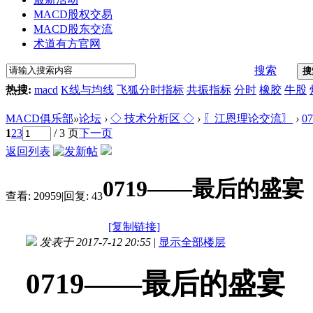
MACD股权交易
MACD股东交流
术道有方官网
搜索
搜
热搜:
macd
K线与均线
飞狐分时指标
共振指标
分时
橡胶
牛股
MACD俱乐部
»
论坛
›
◇ 技术分析区 ◇
›
〖江恩理论交流〗
›
0
1
2
3
/ 3 页
下一页
返回列表
0719——最后的盛宴
查看:
20959
|
回复:
43
[复制链接]
发表于 2017-7-12 20:55
|
显示全部楼层
0719——最后的盛宴