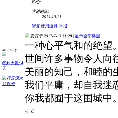
热心:
注册时间:
2014-10-21
回复
使用道具
举报
发表于 2017-7-13 11:28
|
显示全部楼层
一种心平气和的绝望
xmhenry
世间许多事物令人向
签到天数: 4
天
美丽的知己，和睦的
我们平庸，却自我迷
你我都囿于这围城中
金币: