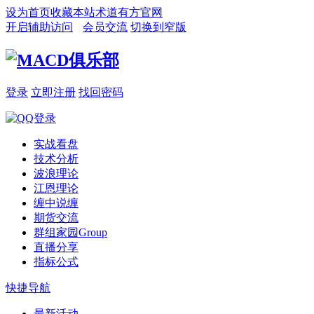
设为首页
收藏本站
术道有方官网
开启辅助访问
会员交流
切换到窄版
登录
立即注册
找回密码
实战看盘
技术分析
波浪理论
江恩理论
缠中说缠
期货交流
群组家园
Group
直播分享
指标公式
快捷导航
最新活动