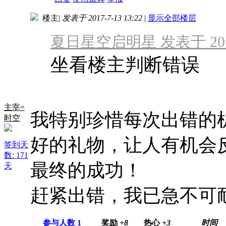
楼主
|
发表于 2017-7-13 13:22
|
显示全部楼层
夏日星空启明星 发表于 2017-7
坐看楼主判断错误
主宰=
我特别珍惜每次出错的
时空
好的礼物，让人有机会
签到天
数: 171
最终的成功！
天
赶紧出错，我已急不可
参与人数
1
奖励
+8
热心
+3
时间