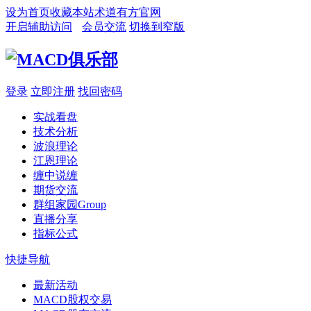
设为首页
收藏本站
术道有方官网
开启辅助访问
会员交流
切换到窄版
登录
立即注册
找回密码
实战看盘
技术分析
波浪理论
江恩理论
缠中说缠
期货交流
群组家园
Group
直播分享
指标公式
快捷导航
最新活动
MACD股权交易