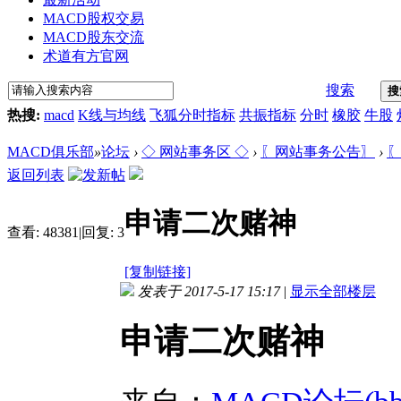
MACD股权交易
MACD股东交流
术道有方官网
搜索
搜
热搜:
macd
K线与均线
飞狐分时指标
共振指标
分时
橡胶
牛股
MACD俱乐部
»
论坛
›
◇ 网站事务区 ◇
›
〖网站事务公告〗
›
〖
返回列表
申请二次赌神
查看:
48381
|
回复:
3
[复制链接]
发表于 2017-5-17 15:17
|
显示全部楼层
申请二次赌神