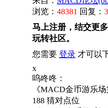
来自：
MACD论坛(bbs.
浏览：
48381
回复：
马上注册，结交更
玩转社区。
您需要
登录
才可以
x
呜咚咚：
《MACD金币游乐场第
188 猜对点位