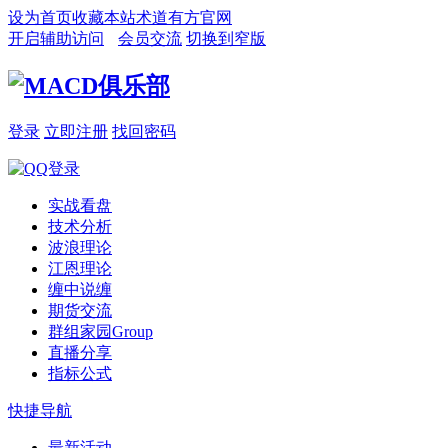
设为首页
收藏本站
术道有方官网
开启辅助访问
会员交流
切换到窄版
登录
立即注册
找回密码
实战看盘
技术分析
波浪理论
江恩理论
缠中说缠
期货交流
群组家园
Group
直播分享
指标公式
快捷导航
最新活动