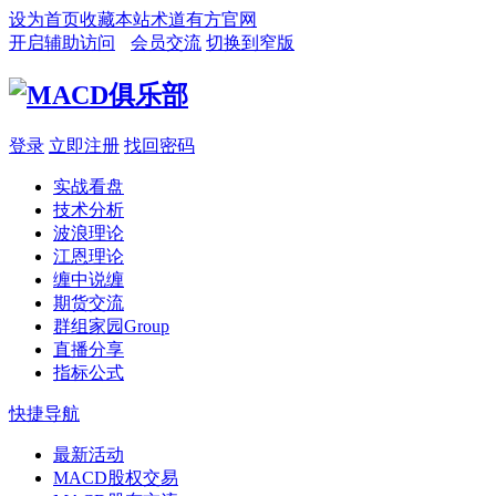
设为首页
收藏本站
术道有方官网
开启辅助访问
会员交流
切换到窄版
登录
立即注册
找回密码
实战看盘
技术分析
波浪理论
江恩理论
缠中说缠
期货交流
群组家园
Group
直播分享
指标公式
快捷导航
最新活动
MACD股权交易