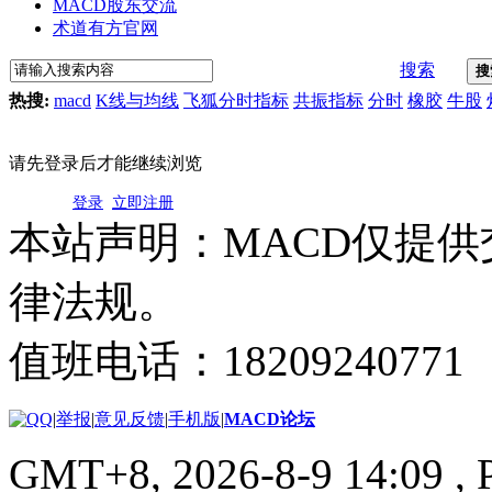
MACD股东交流
术道有方官网
搜索
搜
热搜:
macd
K线与均线
飞狐分时指标
共振指标
分时
橡胶
牛股
请先登录后才能继续浏览
登录
立即注册
本站声明：MACD仅提
律法规。
值班电话：18209240771
|
举报
|
意见反馈
|
手机版
|
MACD论坛
GMT+8, 2026-8-9 14:09
, 