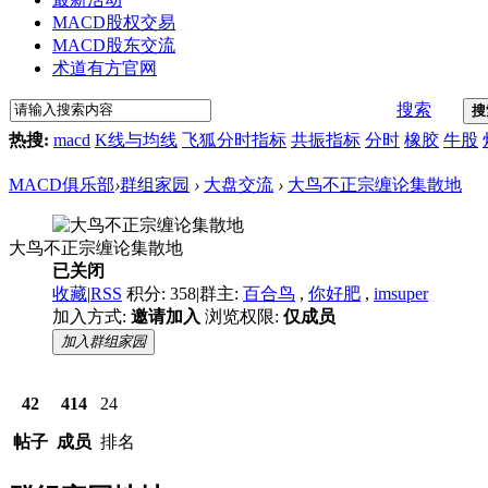
MACD股权交易
MACD股东交流
术道有方官网
搜索
搜
热搜:
macd
K线与均线
飞狐分时指标
共振指标
分时
橡胶
牛股
MACD俱乐部
›
群组家园
›
大盘交流
›
大鸟不正宗缠论集散地
大鸟不正宗缠论集散地
已关闭
收藏
|
RSS
积分: 358
|
群主:
百合鸟
,
你好肥
,
imsuper
加入方式:
邀请加入
浏览权限:
仅成员
加入群组家园
42
414
24
帖子
成员
排名