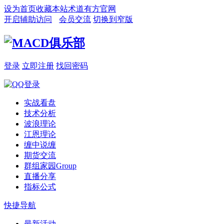
设为首页
收藏本站
术道有方官网
开启辅助访问
会员交流
切换到窄版
登录
立即注册
找回密码
实战看盘
技术分析
波浪理论
江恩理论
缠中说缠
期货交流
群组家园
Group
直播分享
指标公式
快捷导航
最新活动