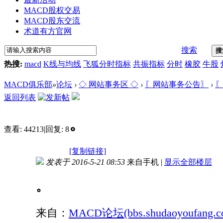
MACD股权交易
MACD股东交流
术道有方官网
搜索
搜
热搜:
macd
K线与均线
飞狐分时指标
共振指标
分时
橡胶
牛股
MACD俱乐部
»
论坛
›
◇ 网站事务区 ◇
›
〖网站事务公告〗
›
〖
返回列表
。
查看:
44213
|
回复:
8
[复制链接]
发表于 2016-5-21 08:53
来自手机
|
显示全部楼层
。
来自：
MACD论坛(bbs.shudaoyoufang.c