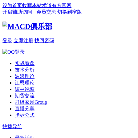
设为首页
收藏本站
术道有方官网
开启辅助访问
会员交流
切换到窄版
登录
立即注册
找回密码
实战看盘
技术分析
波浪理论
江恩理论
缠中说缠
期货交流
群组家园
Group
直播分享
指标公式
快捷导航
最新活动