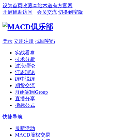
设为首页
收藏本站
术道有方官网
开启辅助访问
会员交流
切换到窄版
登录
立即注册
找回密码
实战看盘
技术分析
波浪理论
江恩理论
缠中说缠
期货交流
群组家园
Group
直播分享
指标公式
快捷导航
最新活动
MACD股权交易