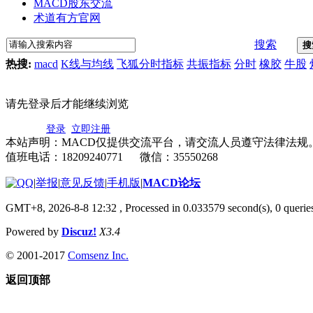
MACD股东交流
术道有方官网
搜索
搜
热搜:
macd
K线与均线
飞狐分时指标
共振指标
分时
橡胶
牛股
请先登录后才能继续浏览
登录
立即注册
本站声明：MACD仅提供交流平台，请交流人员遵守法律法规
值班电话：18209240771 微信：35550268
|
举报
|
意见反馈
|
手机版
|
MACD论坛
GMT+8, 2026-8-8 12:32
, Processed in 0.033579 second(s), 0 quer
Powered by
Discuz!
X3.4
© 2001-2017
Comsenz Inc.
返回顶部