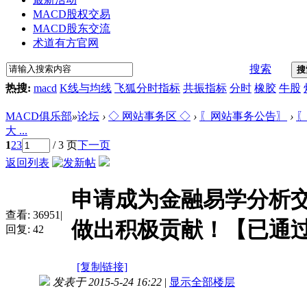
MACD股权交易
MACD股东交流
术道有方官网
搜索
搜
热搜:
macd
K线与均线
飞狐分时指标
共振指标
分时
橡胶
牛股
MACD俱乐部
»
论坛
›
◇ 网站事务区 ◇
›
〖网站事务公告〗
›
〖
大 ...
1
2
3
/ 3 页
下一页
返回列表
申请成为金融易学分析交
查看:
36951
|
做出积极贡献！【已通
回复:
42
[复制链接]
发表于 2015-5-24 16:22
|
显示全部楼层