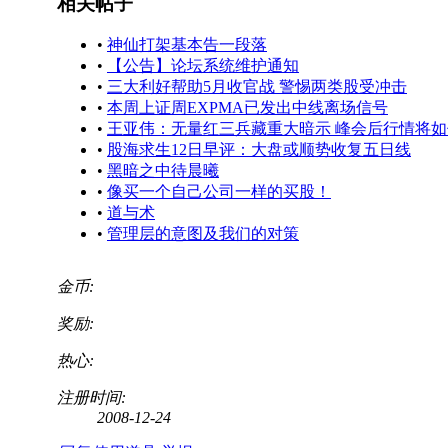
相关帖子
•
神仙打架基本告一段落
•
【公告】论坛系统维护通知
•
三大利好帮助5月收官战 警惕两类股受冲击
•
本周上证周EXPMA已发出中线离场信号
•
王亚伟：无量红三兵藏重大暗示 峰会后行情将
•
股海求生12日早评：大盘或顺势收复五日线
•
黑暗之中待晨曦
•
像买一个自己公司一样的买股！
•
道与术
•
管理层的意图及我们的对策
金币:
奖励:
热心:
注册时间:
2008-12-24