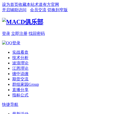
设为首页
收藏本站
术道有方官网
开启辅助访问
会员交流
切换到窄版
登录
立即注册
找回密码
实战看盘
技术分析
波浪理论
江恩理论
缠中说缠
期货交流
群组家园
Group
直播分享
指标公式
快捷导航
最新活动