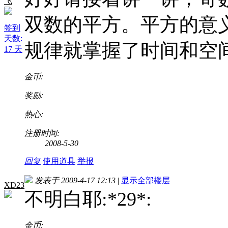
飞
双数的平方。平方的意
签到
天数:
规律就掌握了时间和空间
17 天
金币:
奖励:
热心:
注册时间:
2008-5-30
回复
使用道具
举报
发表于 2009-4-17 12:13
|
显示全部楼层
XD23
不明白耶:*29*:
金币: