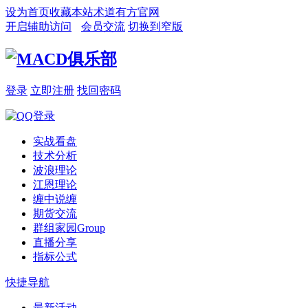
设为首页
收藏本站
术道有方官网
开启辅助访问
会员交流
切换到窄版
登录
立即注册
找回密码
实战看盘
技术分析
波浪理论
江恩理论
缠中说缠
期货交流
群组家园
Group
直播分享
指标公式
快捷导航
最新活动