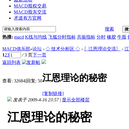
MACD股权交易
MACD股东交流
术道有方官网
搜索
搜
热搜:
macd
K线与均线
飞狐分时指标
共振指标
分时
橡胶
牛股
MACD俱乐部
»
论坛
›
◇ 技术分析区 ◇
›
〖江恩理论交流〗
›
江
1
2
3
/ 3 页
下一页
返回列表
江恩理论的秘密
查看:
32684
|
回复:
50
[复制链接]
发表于 2009-4-16 23:57
|
显示全部楼层
江恩理论的秘密