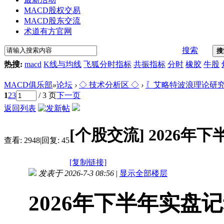
MACD股权交易
MACD股东交流
术道有方官网
搜索
搜
热搜:
macd
K线与均线
飞狐分时指标
共振指标
分时
橡胶
牛股
MACD俱乐部
»
论坛
›
◇ 技术分析区 ◇
›
〖艾略特波浪理论研
1
2
3
/ 3 页
下一页
返回列表
[个股交流]
2026年
查看:
2948
|
回复:
45
[复制链接]
发表于 2026-7-3 08:56
|
显示全部楼层
2026年下半年实盘