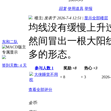
回复
使用道具
举报
楼主
|
发表于 2026-7-4 12:51
|
显示全部楼层
均线没有缓慢上升
然间冒出一根大阳
东和二队
多的形态。
签到天数: 4 天
参与人数
1
奖励
+8
热心
+3
大侠睡觉不用
+ 8
+ 3
2026-
枕
查看全部评分
金币: