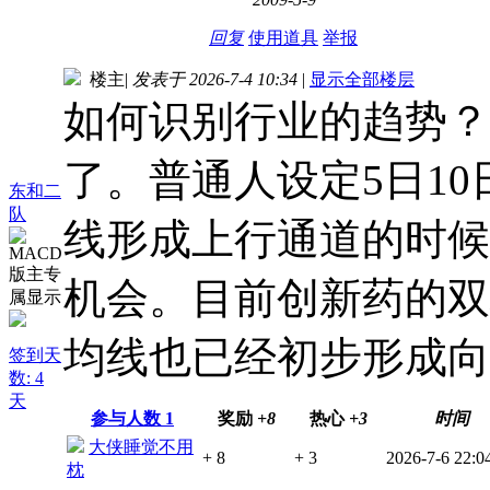
回复
使用道具
举报
楼主
|
发表于 2026-7-4 10:34
|
显示全部楼层
如何识别行业的趋势？
了。普通人设定5日1
东和二
队
线形成上行通道的时候
机会。目前创新药的双
均线也已经初步形成向
签到天
数: 4
天
参与人数
1
奖励
+8
热心
+3
时间
大侠睡觉不用
+ 8
+ 3
2026-7-6 22:0
枕