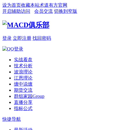
设为首页
收藏本站
术道有方官网
开启辅助访问
会员交流
切换到窄版
登录
立即注册
找回密码
实战看盘
技术分析
波浪理论
江恩理论
缠中说缠
期货交流
群组家园
Group
直播分享
指标公式
快捷导航
最新活动