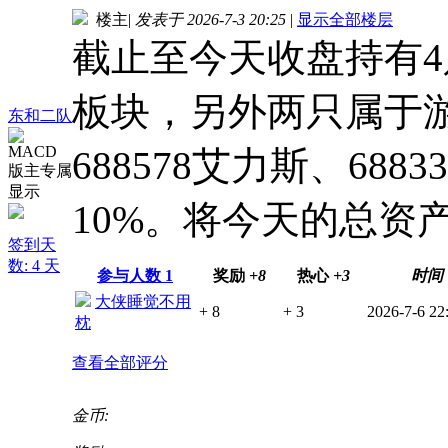
楼主
|
发表于 2026-7-3 20:25
|
显示全部楼层
截止至今天收盘持有
板块，另外两只属于
东和二队
688578艾力斯、68
10%。将今天的总资产
签到天
数: 4 天
参与人数
1
奖励
+8
热心
+3
时间
大侠睡觉不用
+ 8
+ 3
2026-7-6 22
枕
查看全部评分
金币: